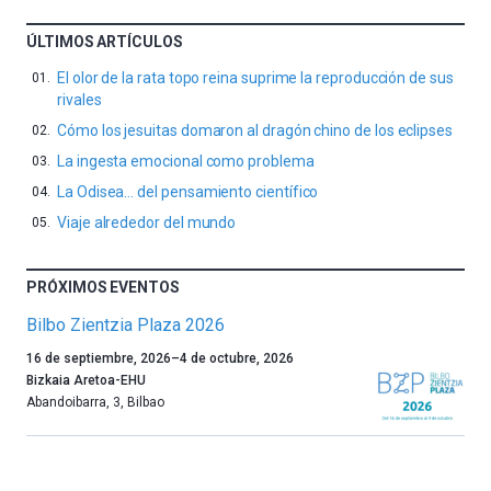
ÚLTIMOS ARTÍCULOS
El olor de la rata topo reina suprime la reproducción de sus
rivales
Cómo los jesuitas domaron al dragón chino de los eclipses
La ingesta emocional como problema
La Odisea… del pensamiento científico
Viaje alrededor del mundo
PRÓXIMOS EVENTOS
Bilbo Zientzia Plaza 2026
Un
16 de septiembre, 2026
–
4 de octubre, 2026
año
Bizkaia Aretoa-EHU
más,
Abandoibarra, 3
,
Bilbao
Bilbao
dará
la
bienvenida