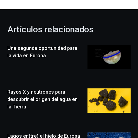
al
otoño
con
la
Artículos relacionados
celebración
de
la
Una segunda oportunidad para
novena
edición
la vida en Europa
de
Bilbo
Zientzia
Plaza
(BZP),
Rayos X y neutrones para
un
festival
descubrir el origen del agua en
que
la Tierra
llenará
la
ciudad
de
monólogos,
Lagos en(tre) el hielo de Europa