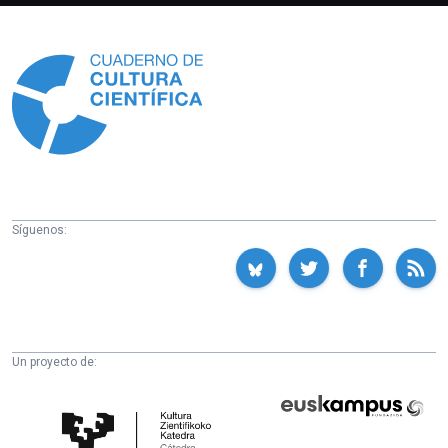
Información
Síguenos:
Un proyecto de:
Cátedra
Euskampus
de
Fundazioa
Cultura