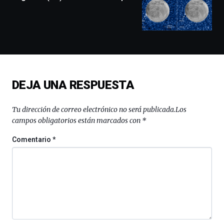
exposiciones,
conferencias,
docufórums
y
espectáculos
de
ciencia
del
DEJA UNA RESPUESTA
16
de
septiembre
Tu dirección de correo electrónico no será publicada.
Los
al
campos obligatorios están marcados con
*
4
de
Comentario
*
octubre.
La
iniciativa,
organizada
por
la
Cátedra…