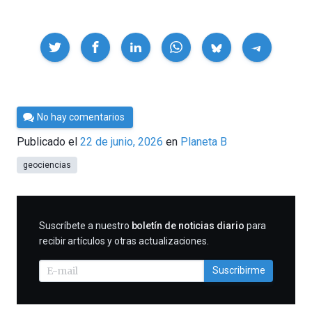
Compartir
Por
No hay comentarios
César
Publicado el
22 de junio, 2026
en
Planeta B
Tomé
geociencias
SUSCRIBIRME
Suscríbete a nuestro
boletín de noticias diario
para
recibir artículos y otras actualizaciones.
Suscribirme