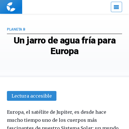
Cuaderno
de
Cultura
Científica
PLANETA B
Un jarro de agua fría para
Europa
Lectura accesible
Europa, el satélite de Jupiter, es desde hace
mucho tiempo uno de los cuerpos más
fascinantes de nuestro Sistema Solar: un mundo