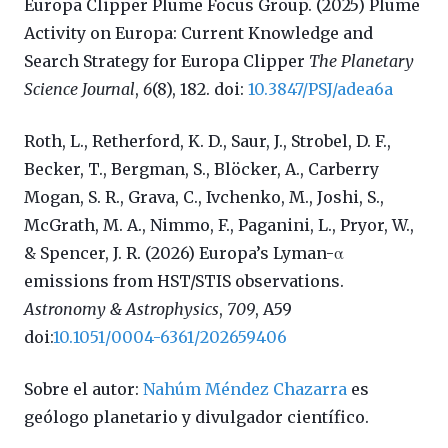
Europa Clipper Plume Focus Group. (2025) Plume
Activity on Europa: Current Knowledge and
Search Strategy for Europa Clipper
The Planetary
Science Journal
,
6
(8), 182. doi:
10.3847/PSJ/adea6a
Roth, L., Retherford, K. D., Saur, J., Strobel, D. F.,
Becker, T., Bergman, S., Blöcker, A., Carberry
Mogan, S. R., Grava, C., Ivchenko, M., Joshi, S.,
McGrath, M. A., Nimmo, F., Paganini, L., Pryor, W.,
& Spencer, J. R. (2026) Europa’s Lyman-α
emissions from HST/STIS observations.
Astronomy & Astrophysics
,
709
, A59
doi:
10.1051/0004-6361/202659406
Sobre el autor:
Nahúm Méndez Chazarra
es
geólogo planetario y divulgador científico.