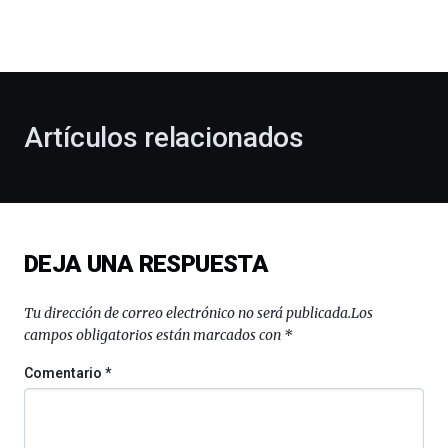
la
bienvenida
al
otoño
con
la
Artículos relacionados
celebración
de
la
novena
edición
de
DEJA UNA RESPUESTA
Bilbo
Zientzia
Plaza
Tu dirección de correo electrónico no será publicada.
Los
(BZP),
campos obligatorios están marcados con
*
un
festival
Comentario
*
que
llenará
la
ciudad