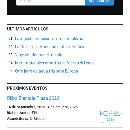
Suscribirme
ÚLTIMOS ARTÍCULOS
La ingesta emocional como problema
La Odisea… del pensamiento científico
Viaje alrededor del mundo
Metamateriales amorfos, la fuerza del caos
Otro jarro de agua fría para Europa
PRÓXIMOS EVENTOS
Bilbo Zientzia Plaza 2026
Un
16 de septiembre, 2026
–
4 de octubre, 2026
año
Bizkaia Aretoa-EHU
más,
Abandoibarra, 3
,
Bilbao
Bilbao
dará