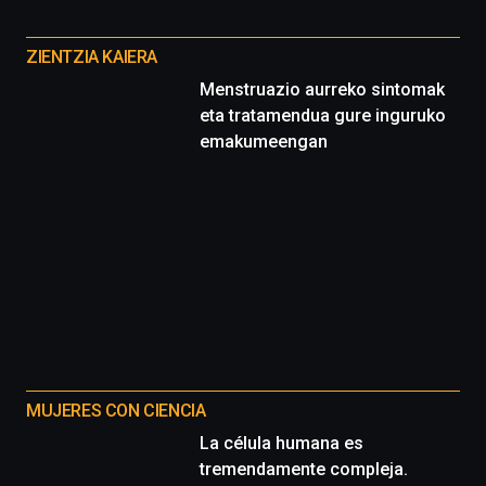
Cátedra…
Otros
proyectos
ZIENTZIA KAIERA
Menstruazio aurreko sintomak
eta tratamendua gure inguruko
emakumeengan
MUJERES CON CIENCIA
La célula humana es
tremendamente compleja.