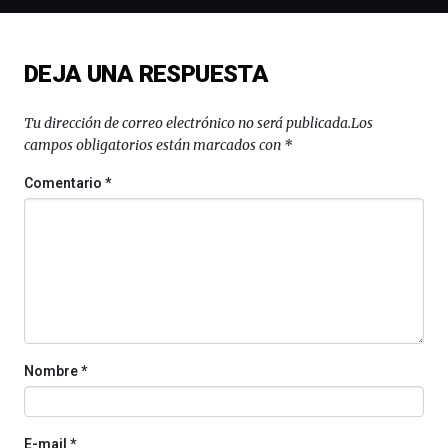
novena
edición
de
DEJA UNA RESPUESTA
Bilbo
Zientzia
Plaza
Tu dirección de correo electrónico no será publicada.
Los
(BZP),
campos obligatorios están marcados con
*
un
festival
Comentario
*
que
llenará
la
ciudad
de
monólogos,
exposiciones,
conferencias,
docufórums
Nombre
*
y
espectáculos
de
ciencia
E-mail
*