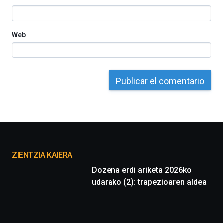
del
16
de
septiembre
Web
al
4
de
octubre.
La
iniciativa,
organizada
por
la
Cátedra…
Otros
proyectos
ZIENTZIA KAIERA
Dozena erdi ariketa 2026ko
udarako (2): trapezioaren aldea