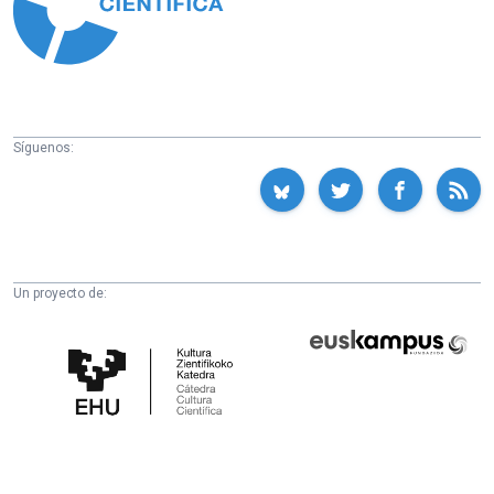
Síguenos:
Un proyecto de:
Cátedra
Euskampus
de
Fundazioa
Cultura
Científica
de
la
UPV/EHU