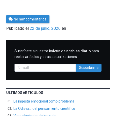
Por
No hay comentarios
César
Publicado el
22 de junio, 2026
en
Tomé
SUSCRIBIRME
Suscríbete a nuestro
boletín de noticias diario
para
recibir artículos y otras actualizaciones.
Suscribirme
ÚLTIMOS ARTÍCULOS
La ingesta emocional como problema
La Odisea… del pensamiento científico
Viaje alrededor del mundo