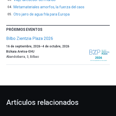
Metamateriales amorfos, la fuerza del caos
Otro jarro de agua fría para Europa
PRÓXIMOS EVENTOS
Bilbo Zientzia Plaza 2026
Un
16 de septiembre, 2026
–
4 de octubre, 2026
año
Bizkaia Aretoa-EHU
más,
Abandoibarra, 3
,
Bilbao
Bilbao
dará
la
bienvenida
al
otoño
con
la
Artículos relacionados
celebración
de
la