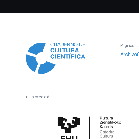
Información
Páginas del
Archivo
Un proyecto de:
Cátedra
de
Cultura
Científica
de