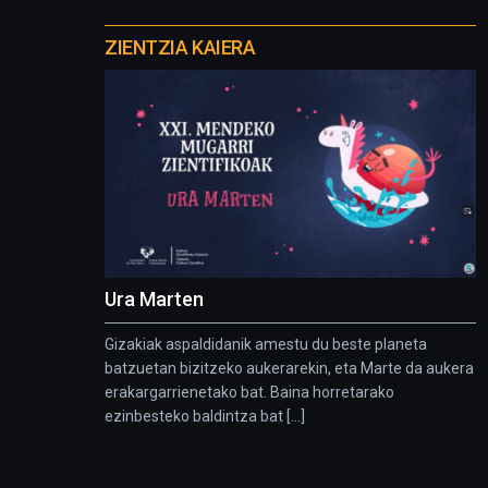
Otros
proyectos
ZIENTZIA KAIERA
Ura Marten
Gizakiak aspaldidanik amestu du beste planeta
batzuetan bizitzeko aukerarekin, eta Marte da aukera
erakargarrienetako bat. Baina horretarako
ezinbesteko baldintza bat [...]