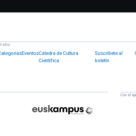
 sitio:
Categorías
Eventos
Cátedra de Cultura
Suscríbete al
Científica
boletín
Con el ap
Euskampus
Fundazioa