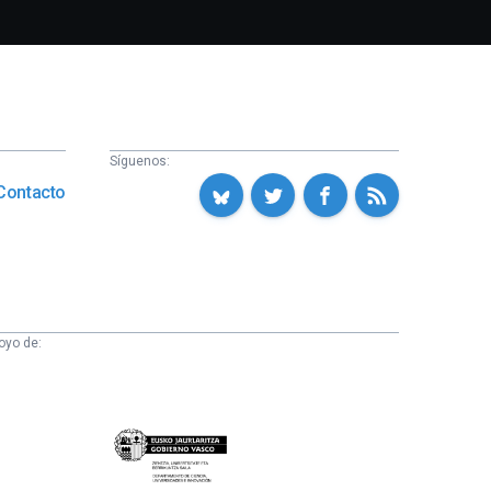
Síguenos:
Contacto
oyo de:
Eusko
Jaurlaritza