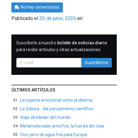
Por
No hay comentarios
César
Publicado el
26 de junio, 2026
en
Tomé
SUSCRIBIRME
Suscríbete a nuestro
boletín de noticias diario
para recibir artículos y otras actualizaciones.
Suscribirme
ÚLTIMOS ARTÍCULOS
La ingesta emocional como problema
La Odisea… del pensamiento científico
Viaje alrededor del mundo
Metamateriales amorfos, la fuerza del caos
Otro jarro de agua fría para Europa