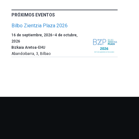
PRÓXIMOS EVENTOS
Bilbo Zientzia Plaza 2026
Un
16 de septiembre, 2026
–
4 de octubre,
año
2026
más,
Bizkaia Aretoa-EHU
Bilbao
Abandoibarra, 3
,
Bilbao
dará
la
bienvenida
al
otoño
con
la
celebración
de
la
novena
edición
de