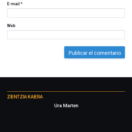
E-mail
*
del
16
de
septiembre
Web
al
4
de
octubre.
La
iniciativa,
organizada
por
la
Cátedra…
Otros
proyectos
ZIENTZIA KAIERA
Ura Marten