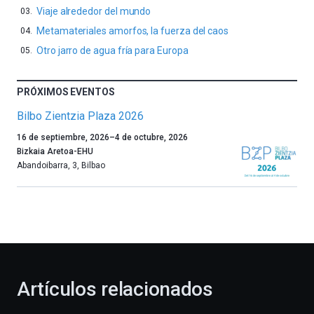
Viaje alrededor del mundo
Metamateriales amorfos, la fuerza del caos
Otro jarro de agua fría para Europa
PRÓXIMOS EVENTOS
Bilbo Zientzia Plaza 2026
Un
16 de septiembre, 2026
–
4 de octubre, 2026
año
Bizkaia Aretoa-EHU
más,
Abandoibarra, 3
,
Bilbao
Bilbao
dará
la
bienvenida
al
otoño
con
la
Artículos relacionados
celebración
de