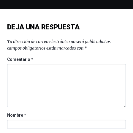
la
novena
edición
de
DEJA UNA RESPUESTA
Bilbo
Zientzia
Plaza
Tu dirección de correo electrónico no será publicada.
Los
(BZP),
campos obligatorios están marcados con
*
un
festival
Comentario
*
que
llenará
la
ciudad
de
monólogos,
exposiciones,
conferencias,
docufórums
Nombre
*
y
espectáculos
de
ciencia