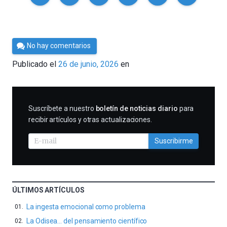
Por
No hay comentarios
César
Publicado el
26 de junio, 2026
en
Tomé
SUSCRIBIRME
Suscríbete a nuestro
boletín de noticias diario
para
recibir artículos y otras actualizaciones.
Suscribirme
ÚLTIMOS ARTÍCULOS
La ingesta emocional como problema
La Odisea… del pensamiento científico