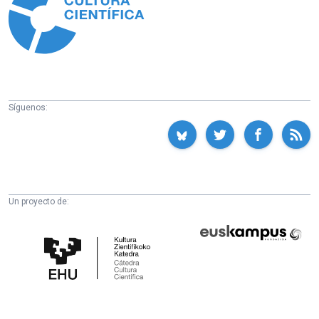
Síguenos:
Un proyecto de:
Cátedra
Euskampus
de
Fundazioa
Cultura
Científica
de
la