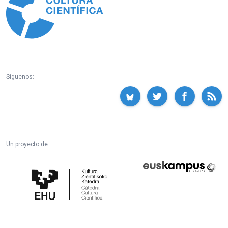
Síguenos:
Un proyecto de:
Cátedra
Euskampus
de
Fundazioa
Cultura
Científica
de
la