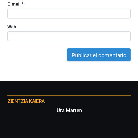
E-mail
*
del
16
de
septiembre
Web
al
4
de
octubre.
La
iniciativa,
organizada
por
la
Cátedra…
Otros
proyectos
ZIENTZIA KAIERA
Ura Marten