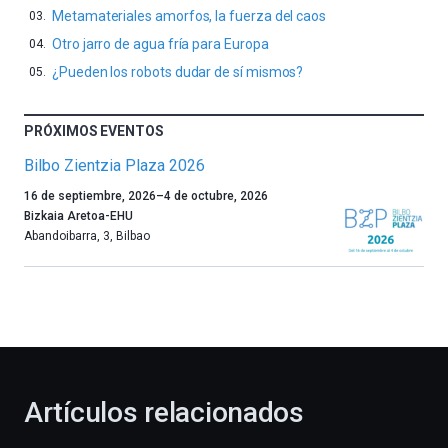
Metamateriales amorfos, la fuerza del caos
Otro jarro de agua fría para Europa
¿Pueden los robots dudar de sí mismos?
PRÓXIMOS EVENTOS
Bilbo Zientzia Plaza 2026
Un
16 de septiembre, 2026
–
4 de octubre, 2026
año
Bizkaia Aretoa-EHU
más,
Abandoibarra, 3
,
Bilbao
Bilbao
dará
la
bienvenida
al
otoño
con
la
Artículos relacionados
celebración
de