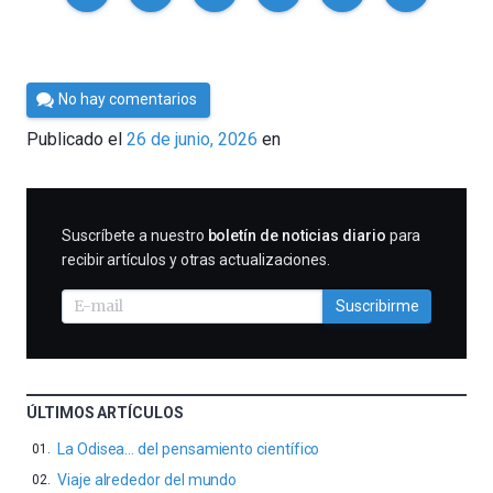
Por
No hay comentarios
César
Publicado el
26 de junio, 2026
en
Tomé
SUSCRIBIRME
Suscríbete a nuestro
boletín de noticias diario
para
recibir artículos y otras actualizaciones.
Suscribirme
ÚLTIMOS ARTÍCULOS
La Odisea… del pensamiento científico
Viaje alrededor del mundo