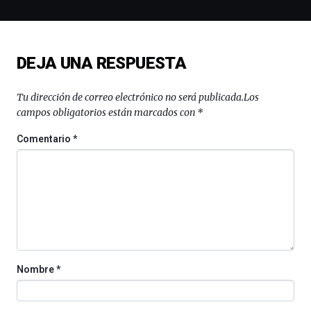
la
novena
edición
de
DEJA UNA RESPUESTA
Bilbo
Zientzia
Plaza
Tu dirección de correo electrónico no será publicada.
Los
(BZP),
campos obligatorios están marcados con
*
un
festival
Comentario
*
que
llenará
la
ciudad
de
monólogos,
exposiciones,
conferencias,
docufórums
Nombre
*
y
espectáculos
de
ciencia