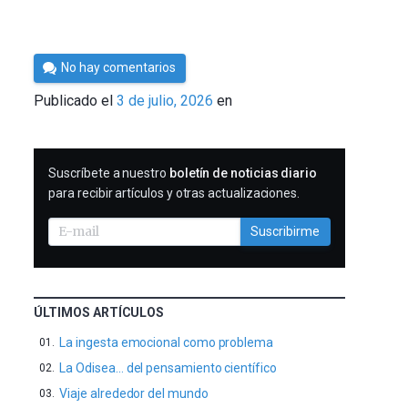
Por
No hay comentarios
César
Publicado el
3 de julio, 2026
en
Tomé
SUSCRIBIRME
Suscríbete a nuestro
boletín de noticias diario
para recibir artículos y otras actualizaciones.
Suscribirme
ÚLTIMOS ARTÍCULOS
La ingesta emocional como problema
La Odisea… del pensamiento científico
Viaje alrededor del mundo