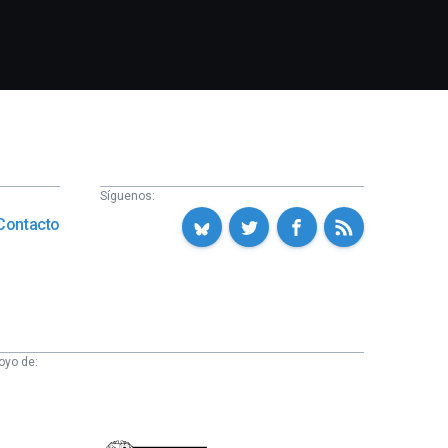
Síguenos:
Contacto
oyo de: