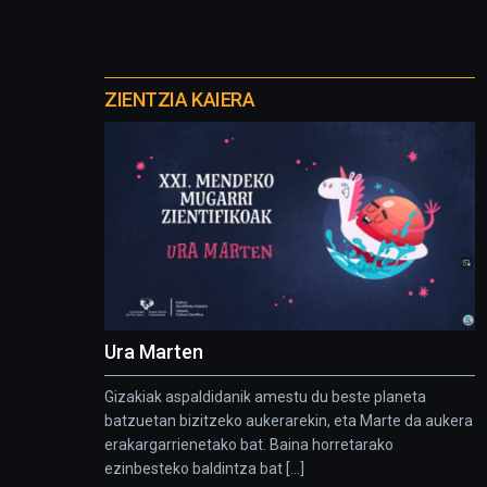
Otros
proyectos
ZIENTZIA KAIERA
Ura Marten
Gizakiak aspaldidanik amestu du beste planeta
batzuetan bizitzeko aukerarekin, eta Marte da aukera
erakargarrienetako bat. Baina horretarako
ezinbesteko baldintza bat [...]