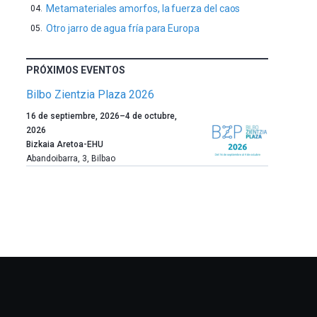
Metamateriales amorfos, la fuerza del caos
Otro jarro de agua fría para Europa
PRÓXIMOS EVENTOS
Bilbo Zientzia Plaza 2026
Un
16 de septiembre, 2026
–
4 de octubre,
año
2026
más,
Bizkaia Aretoa-EHU
Bilbao
Abandoibarra, 3
,
Bilbao
dará
la
bienvenida
al
otoño
con
la
celebración
de
la
novena