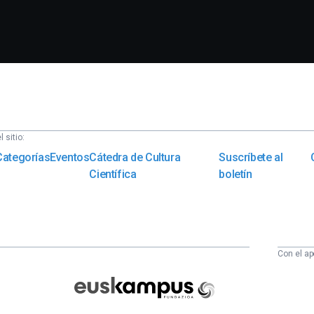
 sitio:
Categorías
Eventos
Cátedra de Cultura
Suscríbete al
Científica
boletín
Con el ap
Euskampus
Fundazioa