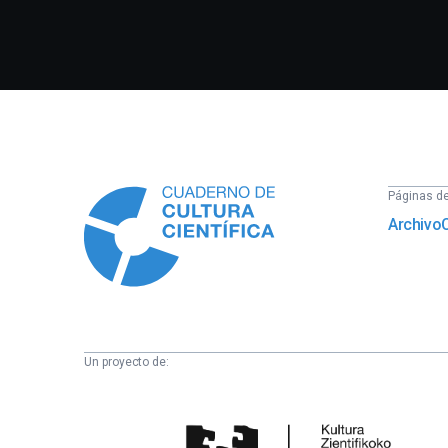
Información
Páginas del
Archivo
Un proyecto de:
Cátedra
de
Cultura