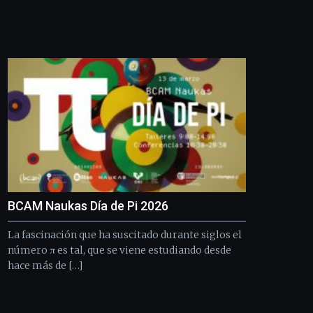
edición
de
Bilbo
Zientzia
Plaza
(BZP),
un
festival
que
llenará
la
ciudad
de
monólogos,
BCAM Naukas Día de Pi 2026
exposiciones,
conferencias,
La fascinación que ha suscitado durante siglos el
docufórums
y
número π es tal, que se viene estudiando desde
espectáculos
hace más de […]
de
ciencia
del