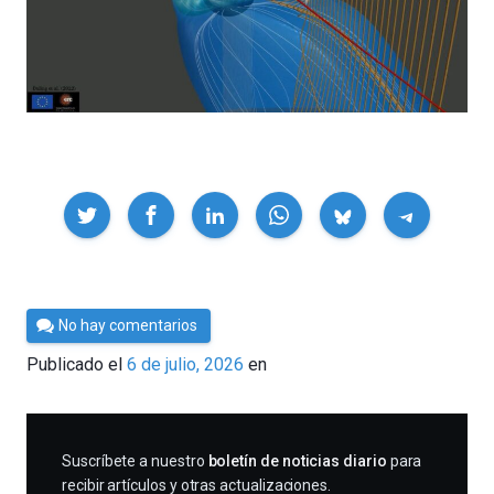
Compartir
Por
No hay comentarios
César
Publicado el
6 de julio, 2026
en
Tomé
SUSCRIBIRME
Suscríbete a nuestro
boletín de noticias diario
para
recibir artículos y otras actualizaciones.