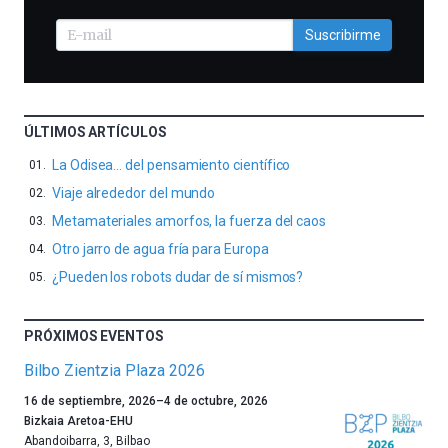
Suscribirme
ÚLTIMOS ARTÍCULOS
La Odisea… del pensamiento científico
Viaje alrededor del mundo
Metamateriales amorfos, la fuerza del caos
Otro jarro de agua fría para Europa
¿Pueden los robots dudar de sí mismos?
PRÓXIMOS EVENTOS
Bilbo Zientzia Plaza 2026
Un
16 de septiembre, 2026
–
4 de octubre, 2026
año
Bizkaia Aretoa-EHU
más,
Abandoibarra, 3
,
Bilbao