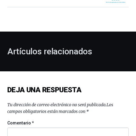
Bilbao
dará
la
bienvenida
al
otoño
con
la
Artículos relacionados
celebración
de
la
novena
edición
de
DEJA UNA RESPUESTA
Bilbo
Zientzia
Plaza
Tu dirección de correo electrónico no será publicada.
Los
(BZP),
campos obligatorios están marcados con
*
un
festival
Comentario
*
que
llenará