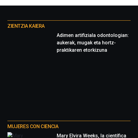
la
Cátedra…
Otros
proyectos
ZIENTZIA KAIERA
Adimen artifiziala odontologian:
aukerak, mugak eta hortz-
praktikaren etorkizuna
MUJERES CON CIENCIA
Mary Elvira Weeks, la científica