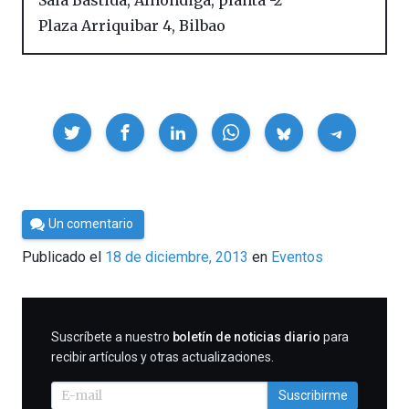
Sala Bastida, Alhóndiga, planta -2
Plaza Arriquibar 4
,
Bilbao
Compartir
Por
Un comentario
Cultura
Publicado el
18 de diciembre, 2013
en
Eventos
Cientifica
SUSCRIBIRME
Suscríbete a nuestro
boletín de noticias diario
para
recibir artículos y otras actualizaciones.
Suscribirme