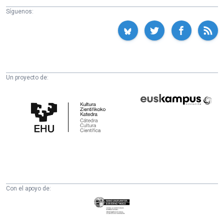
Síguenos:
Un proyecto de:
Cátedra
Euskampus
de
Fundazioa
Cultura
Científica
de
la
UPV/EHU
Con el apoyo de:
Eusko
Jaurlaritza