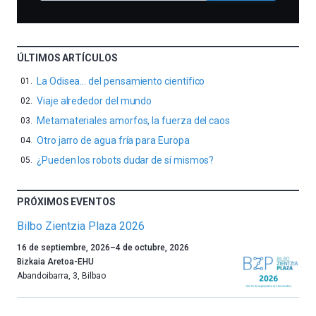
ÚLTIMOS ARTÍCULOS
La Odisea… del pensamiento científico
Viaje alrededor del mundo
Metamateriales amorfos, la fuerza del caos
Otro jarro de agua fría para Europa
¿Pueden los robots dudar de sí mismos?
PRÓXIMOS EVENTOS
Bilbo Zientzia Plaza 2026
Un
16 de septiembre, 2026
–
4 de octubre, 2026
año
Bizkaia Aretoa-EHU
más,
Abandoibarra, 3
,
Bilbao
Bilbao
dará