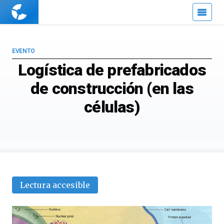
Cuaderno
de
Cultura
Científica
EVENTO
Logística de prefabricados
de construcción (en las
células)
Lectura accesible