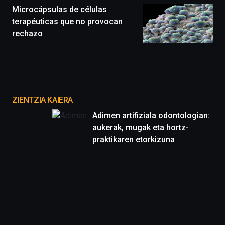
monólogos,
Microcápsulas de células
exposiciones,
terapéuticas que no provocan
conferencias,
rechazo
docufórums
y
espectáculos
de
ciencia
Otros
del
proyectos
16
ZIENTZIA KAIERA
de
Adimen artifiziala odontologian:
septiembre
aukerak, mugak eta hortz-
al
4
praktikaren etorkizuna
de
octubre.
La
iniciativa,
organizada
por
la
Cátedra…