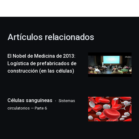
la
bienvenida
al
otoño
con
la
Artículos relacionados
celebración
de
la
El Nobel de Medicina de 2013:
novena
edición
Logística de prefabricados de
de
construcción (en las células)
Bilbo
Zientzia
Plaza
(BZP),
Células sanguíneas
un
Sistemas
festival
circulatorios — Parte 6
que
llenará
la
ciudad
de