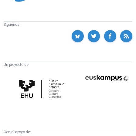
Síguenos:
Un proyecto de:
Cátedra
Euskampus
de
Fundazioa
Cultura
Científica
de
la
UPV/EHU
Con el apoyo de: