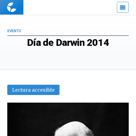
Cuaderno
de
Cultura
Científica
EVENTO
Día de Darwin 2014
Lectura accesible