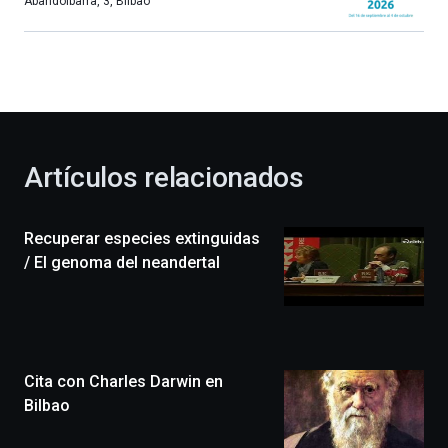
Abandoibarra, 3
,
Bilbao
Bilbao
dará
la
bienvenida
al
otoño
con
la
Artículos relacionados
celebración
de
la
Recuperar especies extinguidas
novena
edición
/ El genoma del neandertal
de
Bilbo
Zientzia
Plaza
(BZP),
Cita con Charles Darwin en
un
festival
Bilbao
que
llenará