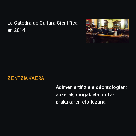
la
ciudad
de
monólogos,
La Cátedra de Cultura Científica
exposiciones,
en 2014
conferencias,
docufórums
y
espectáculos
de
ciencia
Otros
del
proyectos
16
ZIENTZIA KAIERA
de
Adimen artifiziala odontologian:
septiembre
aukerak, mugak eta hortz-
al
4
praktikaren etorkizuna
de
octubre.
La
iniciativa,
organizada