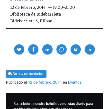
12 de febrero, 2014
19:00
–
21:00
Biblioteca de Bidebarrieta
Bidebarrieta 4
,
Bilbao
Compartir
Por
No hay comentarios
Cultura
Publicado el
12 de febrero, 2014
en
Eventos
Cientifica
SUSCRIBIRME
Suscríbete a nuestro
boletín de noticias diario
para