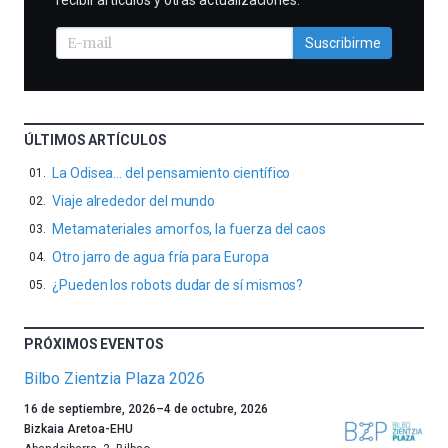
recibir artículos y otras actualizaciones.
Suscribirme
ÚLTIMOS ARTÍCULOS
La Odisea… del pensamiento científico
Viaje alrededor del mundo
Metamateriales amorfos, la fuerza del caos
Otro jarro de agua fría para Europa
¿Pueden los robots dudar de sí mismos?
PRÓXIMOS EVENTOS
Bilbo Zientzia Plaza 2026
Un
16 de septiembre, 2026
–
4 de octubre, 2026
año
Bizkaia Aretoa-EHU
más,