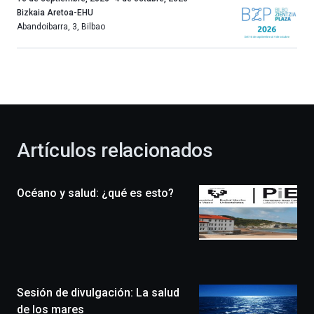
año
Bizkaia Aretoa-EHU
más,
Abandoibarra, 3
,
Bilbao
Bilbao
dará
la
bienvenida
al
otoño
con
la
Artículos relacionados
celebración
de
la
Océano y salud: ¿qué es esto?
novena
edición
de
Bilbo
Zientzia
Plaza
(BZP),
Sesión de divulgación: La salud
un
festival
de los mares