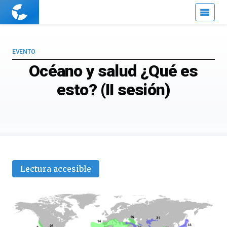
Cuaderno
de
Cultura
Científica
EVENTO
Océano y salud ¿Qué es
esto? (II sesión)
Lectura accesible