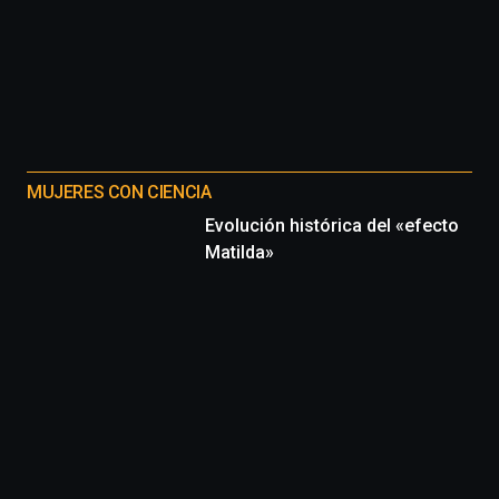
iniciativa,
organizada
por
la
Cátedra…
MUJERES CON CIENCIA
Evolución histórica del «efecto
Matilda»