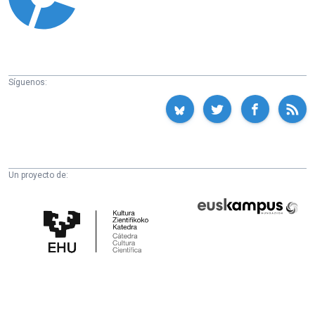
Síguenos:
Un proyecto de:
Cátedra
Euskampus
de
Fundazioa
Cultura
Científica
de
la
UPV/EHU