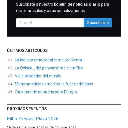
SUSCRIBIRME
Suscríbete a nuestro
boletín de noticias diario
para
recibir artículos y otras actualizaciones.
Suscribirme
ÚLTIMOS ARTÍCULOS
La ingesta emocional como problema
La Odisea… del pensamiento científico
Viaje alrededor del mundo
Metamateriales amorfos, la fuerza del caos
Otro jarro de agua fría para Europa
PRÓXIMOS EVENTOS
Bilbo Zientzia Plaza 2026
Un
16 de septiembre, 2026
–
4 de octubre, 2026