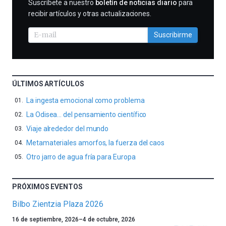
SUSCRIBIRME
Suscríbete a nuestro
boletín de noticias diario
para
recibir artículos y otras actualizaciones.
Suscribirme
ÚLTIMOS ARTÍCULOS
La ingesta emocional como problema
La Odisea… del pensamiento científico
Viaje alrededor del mundo
Metamateriales amorfos, la fuerza del caos
Otro jarro de agua fría para Europa
PRÓXIMOS EVENTOS
Bilbo Zientzia Plaza 2026
Un
16 de septiembre, 2026
–
4 de octubre, 2026