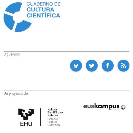
Síguenos:
Un proyecto de:
Cátedra
Euskampus
de
Fundazioa
Cultura
Científica
de