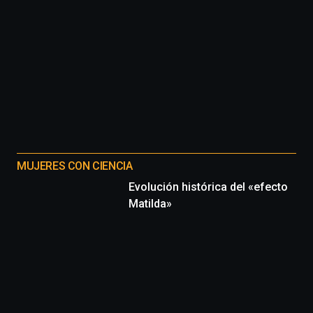
organizada
por
la
Cátedra…
MUJERES CON CIENCIA
Evolución histórica del «efecto
Matilda»