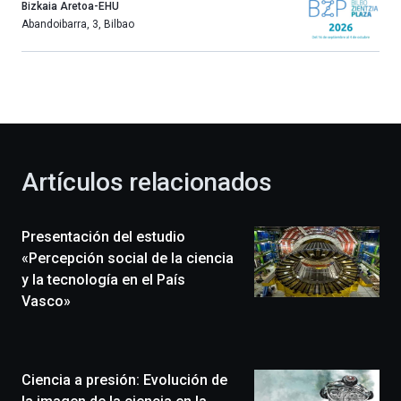
año
Bizkaia Aretoa-EHU
más,
Abandoibarra, 3
,
Bilbao
Bilbao
dará
la
bienvenida
al
otoño
con
la
Artículos relacionados
celebración
de
la
Presentación del estudio
novena
edición
«Percepción social de la ciencia
de
y la tecnología en el País
Bilbo
Vasco»
Zientzia
Plaza
(BZP),
un
Ciencia a presión: Evolución de
festival
que