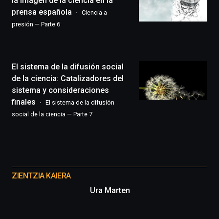
la imagen de la ciencia en la
llenará
prensa española
Ciencia a
la
presión — Parte 6
ciudad
de
monólogos,
exposiciones,
El sistema de la difusión social
conferencias,
docufórums
de la ciencia: Catalizadores del
y
sistema y consideraciones
espectáculos
finales
El sistema de la difusión
de
social de la ciencia — Parte 7
ciencia
del
16
de
Otros
septiembre
al
proyectos
ZIENTZIA KAIERA
4
de
Ura Marten
octubre.
La
iniciativa,