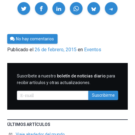
Compartir
Por
No hay comentarios
Cultura
Publicado el
26 de febrero, 2015
en
Eventos
Cientifica
SUSCRIBIRME
Suscríbete a nuestro
boletín de noticias diario
para
recibir artículos y otras actualizaciones.
Suscribirme
ÚLTIMOS ARTÍCULOS
Viaje alrededor del mundo