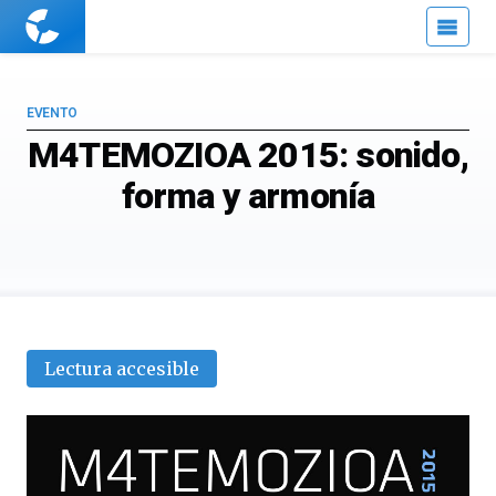
Cuaderno
de
Cultura
Científica
EVENTO
M4TEMOZIOA 2015: sonido,
forma y armonía
Lectura accesible