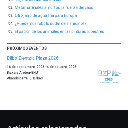
Metamateriales amorfos, la fuerza del caos
Otro jarro de agua fría para Europa
¿Pueden los robots dudar de sí mismos?
El patrón de los animales en las pinturas rupestres
PRÓXIMOS EVENTOS
Bilbo Zientzia Plaza 2026
Un
16 de septiembre, 2026
–
4 de octubre, 2026
año
Bizkaia Aretoa-EHU
más,
Abandoibarra, 3
,
Bilbao
Bilbao
dará
la
bienvenida
al
otoño
con
la