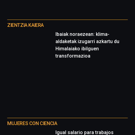
de
ciencia
Otros
del
proyectos
16
ZIENTZIA KAIERA
de
Ibaiak noraezean: klima-
septiembre
aldaketak izugarri azkartu du
al
4
Himalaiako ibilguen
de
transformazioa
octubre.
La
iniciativa,
organizada
por
la
Cátedra…
MUJERES CON CIENCIA
Igual salario para trabajos