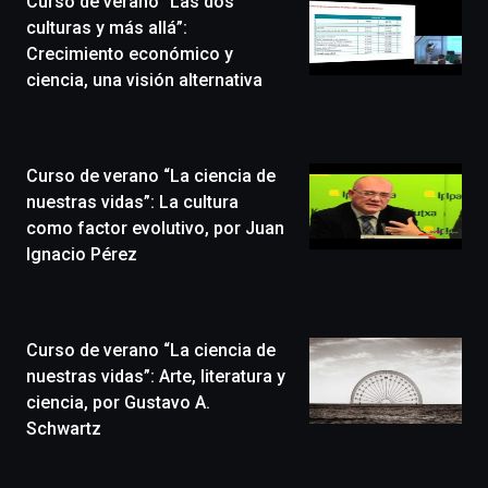
Curso de verano “Las dos
novena
edición
culturas y más allá”:
de
Crecimiento económico y
Bilbo
ciencia, una visión alternativa
Zientzia
Plaza
(BZP),
un
Curso de verano “La ciencia de
festival
que
nuestras vidas”: La cultura
llenará
como factor evolutivo, por Juan
la
Ignacio Pérez
ciudad
de
monólogos,
exposiciones,
Curso de verano “La ciencia de
conferencias,
docufórums
nuestras vidas”: Arte, literatura y
y
ciencia, por Gustavo A.
espectáculos
Schwartz
de
ciencia
del