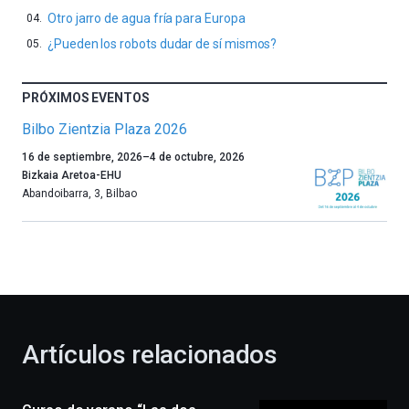
Otro jarro de agua fría para Europa
¿Pueden los robots dudar de sí mismos?
PRÓXIMOS EVENTOS
Bilbo Zientzia Plaza 2026
Un
16 de septiembre, 2026
–
4 de octubre, 2026
año
Bizkaia Aretoa-EHU
más,
Abandoibarra, 3
,
Bilbao
Bilbao
dará
la
bienvenida
al
otoño
con
la
Artículos relacionados
celebración
de
la