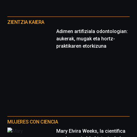
16
Otros
de
septiembre
proyectos
ZIENTZIA KAIERA
al
4
Adimen artifiziala odontologian:
de
aukerak, mugak eta hortz-
octubre.
praktikaren etorkizuna
La
iniciativa,
organizada
por
la
Cátedra…
MUJERES CON CIENCIA
Mary Elvira Weeks, la científica