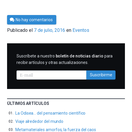
Por
No hay comentarios
César
Publicado el
7 de julio, 2016
en
Eventos
Tomé
SUSCRIBIRME
Suscríbete a nuestro
boletín de noticias diario
para
recibir artículos y otras actualizaciones.
Suscribirme
ÚLTIMOS ARTÍCULOS
La Odisea… del pensamiento científico
Viaje alrededor del mundo
Metamateriales amorfos, la fuerza del caos