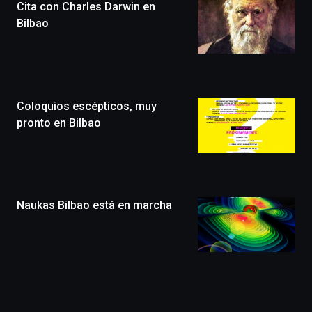
Cita con Charles Darwin en
novena
edición
Bilbao
de
Bilbo
Zientzia
Plaza
(BZP),
Coloquios escépticos, muy
un
festival
pronto en Bilbao
que
llenará
la
ciudad
de
monólogos,
Naukas Bilbao está en marcha
exposiciones,
conferencias,
docufórums
y
espectáculos
de
ciencia
Otros