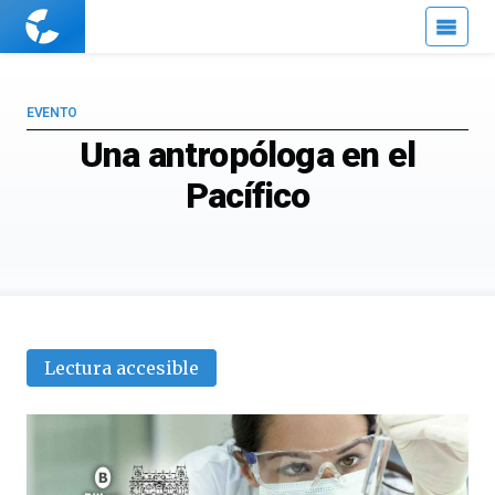
Cuaderno
de
Cultura
Científica
EVENTO
Una antropóloga en el
Pacífico
Lectura accesible