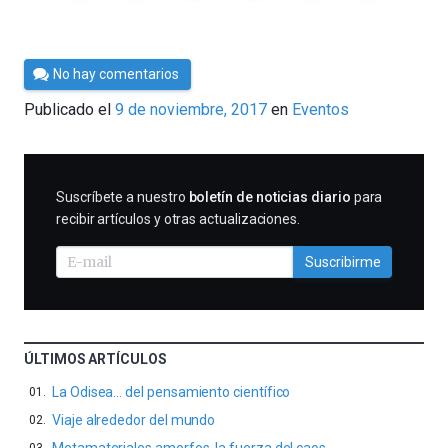
Por
No hay comentarios
Cultura
Publicado el
9 de noviembre, 2017
en
Eventos
Cientifica
SUSCRIBIRME
Suscríbete a nuestro
boletín de noticias diario
para
recibir artículos y otras actualizaciones.
Suscribirme
ÚLTIMOS ARTÍCULOS
La Odisea… del pensamiento científico
Viaje alrededor del mundo
Metamateriales amorfos, la fuerza del caos