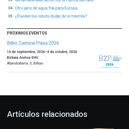
Otro jarro de agua fría para Europa
¿Pueden los robots dudar de sí mismos?
PRÓXIMOS EVENTOS
Bilbo Zientzia Plaza 2026
Un
16 de septiembre, 2026
–
4 de octubre, 2026
año
Bizkaia Aretoa-EHU
más,
Abandoibarra, 3
,
Bilbao
Bilbao
dará
la
bienvenida
al
otoño
con
la
Artículos relacionados
celebración
de
la