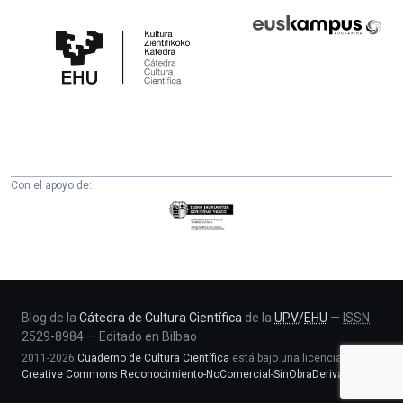
Cátedra
Euskampus
de
Fundazioa
Cultura
Científica
de
la
UPV/EHU
Con el apoyo de:
Eusko
Jaurlaritza
-
Zientzia,
Unibertsitate
eta
Blog de la
Cátedra de Cultura Científica
de la
UPV
/
EHU
—
ISSN
2529-8984
—
Editado en Bilbao
Berrikuntza
2011-2026
Cuaderno de Cultura Científica
está bajo una licencia
saila
Creative Commons Reconocimiento-NoComercial-SinObraDerivada 4.0