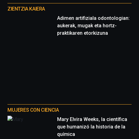
del
proyectos
16
ZIENTZIA KAIERA
de
Adimen artifiziala odontologian:
septiembre
aukerak, mugak eta hortz-
al
4
praktikaren etorkizuna
de
octubre.
La
iniciativa,
organizada
por
la
Cátedra…
MUJERES CON CIENCIA
Mary Elvira Weeks, la científica
que humanizó la historia de la
química