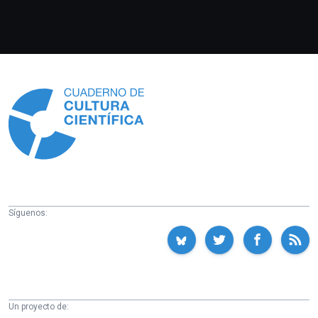
Información
Síguenos:
Un proyecto de: