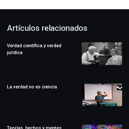
bienvenida
al
otoño
con
la
Artículos relacionados
celebración
de
la
Verdad científica y verdad
novena
edición
jurídica
de
Bilbo
Zientzia
Plaza
(BZP),
La verdad no es ciencia
un
festival
que
llenará
la
ciudad
de
monólogos,
Teorías, hechos y mentes