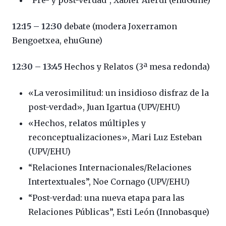
“Pre- y post-verdad”, Xabier Aierdi (ehuGune)
12:15 – 12:30
debate (modera Joxerramon
Bengoetxea, ehuGune)
12:30 – 13:45
Hechos y Relatos (3ª mesa redonda)
«La verosimilitud: un insidioso disfraz de la
post-verdad», Juan Igartua (UPV/EHU)
«Hechos, relatos múltiples y
reconceptualizaciones», Mari Luz Esteban
(UPV/EHU)
“Relaciones Internacionales/Relaciones
Intertextuales”, Noe Cornago (UPV/EHU)
“Post-verdad: una nueva etapa para las
Relaciones Públicas”, Esti León (Innobasque)