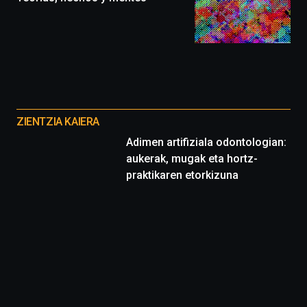
exposiciones,
conferencias,
docufórums
y
espectáculos
de
ciencia
Otros
del
proyectos
16
ZIENTZIA KAIERA
de
Adimen artifiziala odontologian:
septiembre
aukerak, mugak eta hortz-
al
4
praktikaren etorkizuna
de
octubre.
La
iniciativa,
organizada
por
la
Cátedra…