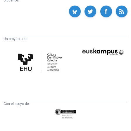
Síguenos:
Un proyecto de:
Cátedra
Euskampus
de
Fundazioa
Cultura
Científica
de
la
UPV/EHU
Con el apoyo de:
Eusko
Jaurlaritza
-