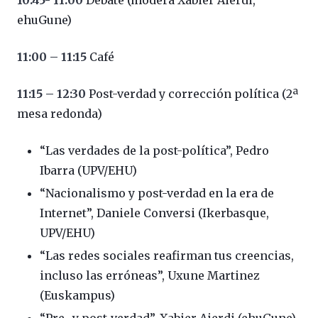
10:45- 11:00
Debate (modera Xabier Aierdi,
ehuGune)
11:00 – 11:15
Café
11:15 – 12:30
Post-verdad y corrección política (2ª
mesa redonda)
“Las verdades de la post-política”, Pedro
Ibarra (UPV/EHU)
“Nacionalismo y post-verdad en la era de
Internet”, Daniele Conversi (Ikerbasque,
UPV/EHU)
“Las redes sociales reafirman tus creencias,
incluso las erróneas”, Uxune Martinez
(Euskampus)