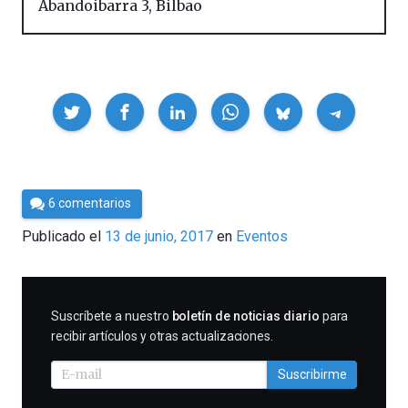
Abandoibarra 3
,
Bilbao
Compartir
Por
6 comentarios
Cultura
Publicado el
13 de junio, 2017
en
Eventos
Cientifica
SUSCRIBIRME
Suscríbete a nuestro
boletín de noticias diario
para
recibir artículos y otras actualizaciones.
Suscribirme