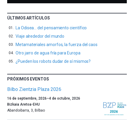
ÚLTIMOS ARTÍCULOS
La Odisea… del pensamiento científico
Viaje alrededor del mundo
Metamateriales amorfos, la fuerza del caos
Otro jarro de agua fría para Europa
¿Pueden los robots dudar de sí mismos?
PRÓXIMOS EVENTOS
Bilbo Zientzia Plaza 2026
Un
16 de septiembre, 2026
–
4 de octubre, 2026
año
Bizkaia Aretoa-EHU
más,
Abandoibarra, 3
,
Bilbao
Bilbao
dará
la