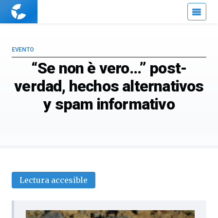
Cuaderno
de
Cultura
Científica
EVENTO
“Se non è vero…” post-
verdad, hechos alternativos
y spam informativo
Lectura accesible