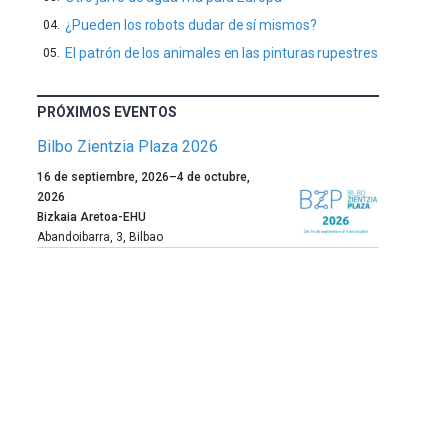
¿Pueden los robots dudar de sí mismos?
El patrón de los animales en las pinturas rupestres
PRÓXIMOS EVENTOS
Bilbo Zientzia Plaza 2026
Un
16 de septiembre, 2026
–
4 de octubre,
año
2026
más,
Bizkaia Aretoa-EHU
Bilbao
Abandoibarra, 3
,
Bilbao
dará
la
bienvenida
al
otoño
con
la
celebración
de
la