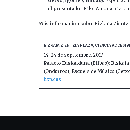
Getxo, Igorre y Bilbao):
Espectácul
el presentador Kike Amonarriz, co
Más información sobre Bizkaia Zientzi
BIZKAIA ZIENTZIA PLAZA, CIENCIA ACCESI
14
–
24 de septiembre, 2017
Palacio Euskalduna (Bilbao); Bizkaia
(Ondarroa); Escuela de Música (Getxo)
bzp.eus