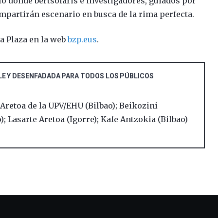
o donde bertsolaris e investigadores, guiados por
mpartirán escenario en busca de la rima perfecta.
a Plaza en la web
bzp.eus
.
BLE Y DESENFADADA PARA TODOS LOS PÚBLICOS
 Aretoa de la UPV/EHU (Bilbao); Beikozini
; Lasarte Aretoa (Igorre); Kafe Antzokia (Bilbao)