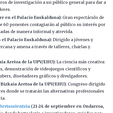
tros de investigación a un público general para dar a
dores.
re en el Palacio Euskalduna):
Gran espectáculo de
e 60 ponentes contagiarán al público su interés por
iadas de manera informal y atrevida.
 el Palacio Euskalduna):
Dirigido a jóvenes y
rcana y amena a través de talleres, charlas y
aia Aretoa de la UPV/EHU):
La ciencia más creativa:
es, demostración de videojuegos científicos y
tubers, diseñadores gráficos y divulgadores.
 Bizkaia Aretoa de la UPV/EHU)
: Congreso dirigido
res donde se tratarán las alternativas profesionales
ia.
Bertsozientzia
(
21-24 de septiembre en Ondarroa,