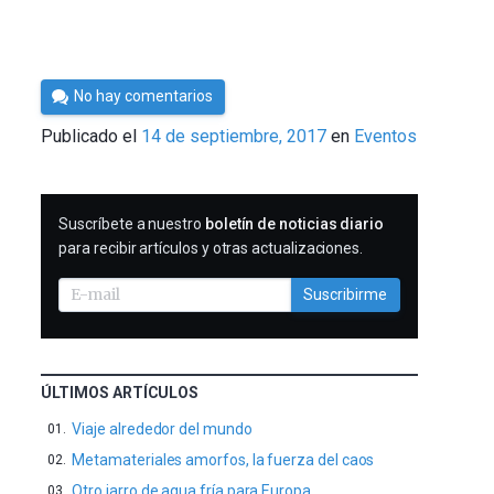
Por
No hay comentarios
Cultura
Publicado el
14 de septiembre, 2017
en
Eventos
Cientifica
SUSCRIBIRME
Suscríbete a nuestro
boletín de noticias diario
para recibir artículos y otras actualizaciones.
Suscribirme
ÚLTIMOS ARTÍCULOS
Viaje alrededor del mundo
Metamateriales amorfos, la fuerza del caos
Otro jarro de agua fría para Europa