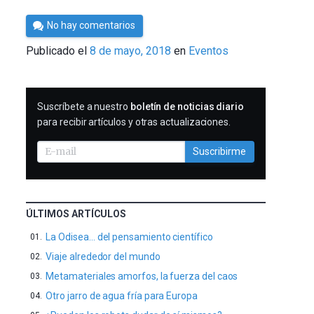
Por
No hay comentarios
César
Publicado el
8 de mayo, 2018
en
Eventos
Tomé
SUSCRIBIRME
Suscríbete a nuestro
boletín de noticias diario
para recibir artículos y otras actualizaciones.
Suscribirme
ÚLTIMOS ARTÍCULOS
La Odisea… del pensamiento científico
Viaje alrededor del mundo
Metamateriales amorfos, la fuerza del caos
Otro jarro de agua fría para Europa