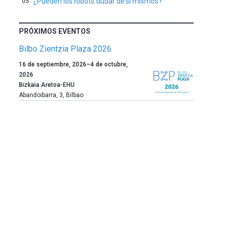
¿Pueden los robots dudar de sí mismos?
PRÓXIMOS EVENTOS
Bilbo Zientzia Plaza 2026
Un
16 de septiembre, 2026
–
4 de octubre,
año
2026
más,
Bizkaia Aretoa-EHU
Bilbao
Abandoibarra, 3
,
Bilbao
dará
la
bienvenida
al
otoño
con
la
celebración
de
la
novena
edición
de