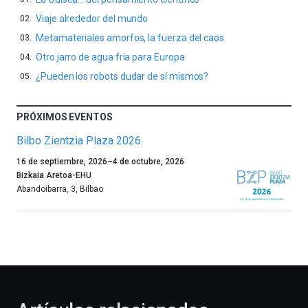
Viaje alrededor del mundo
Metamateriales amorfos, la fuerza del caos
Otro jarro de agua fría para Europa
¿Pueden los robots dudar de sí mismos?
PRÓXIMOS EVENTOS
Bilbo Zientzia Plaza 2026
Un
16 de septiembre, 2026
–
4 de octubre, 2026
año
Bizkaia Aretoa-EHU
más,
Abandoibarra, 3
,
Bilbao
Bilbao
dará
la
bienvenida
al
otoño
con
la