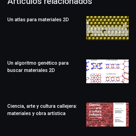
Artículos relacionados
celebración
de
la
Un atlas para materiales 2D
novena
edición
de
Bilbo
Zientzia
Plaza
(BZP),
Un algoritmo genético para
un
festival
buscar materiales 2D
que
llenará
la
ciudad
de
monólogos,
Ciencia, arte y cultura callejera:
exposiciones,
materiales y obra artística
conferencias,
docufórums
y
espectáculos