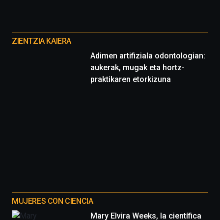
de
ciencia
Otros
del
proyectos
16
ZIENTZIA KAIERA
de
Adimen artifiziala odontologian:
septiembre
aukerak, mugak eta hortz-
al
4
praktikaren etorkizuna
de
octubre.
La
iniciativa,
organizada
por
la
Cátedra…
MUJERES CON CIENCIA
Mary Elvira Weeks, la científica