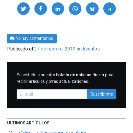
Compartir
Por
No hay comentarios
César
Publicado el
27 de febrero, 2019
en
Eventos
Tomé
SUSCRIBIRME
Suscríbete a nuestro
boletín de noticias diario
para
recibir artículos y otras actualizaciones.
Suscribirme
ÚLTIMOS ARTÍCULOS
La Odisea… del pensamiento científico