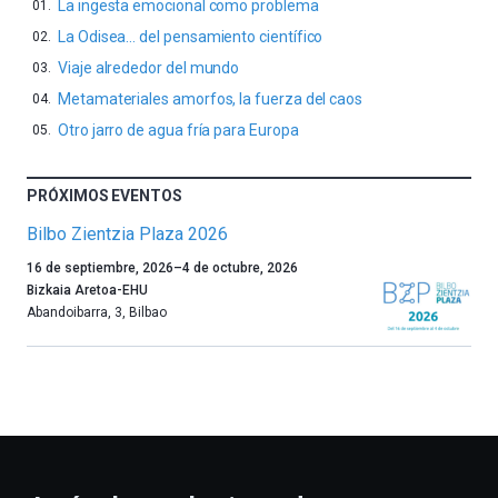
La ingesta emocional como problema
La Odisea… del pensamiento científico
Viaje alrededor del mundo
Metamateriales amorfos, la fuerza del caos
Otro jarro de agua fría para Europa
PRÓXIMOS EVENTOS
Bilbo Zientzia Plaza 2026
Un
16 de septiembre, 2026
–
4 de octubre, 2026
año
Bizkaia Aretoa-EHU
más,
Abandoibarra, 3
,
Bilbao
Bilbao
dará
la
bienvenida
al
otoño
con
la