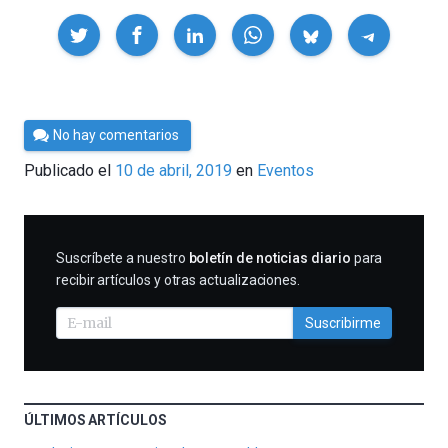
Compartir
Por
No hay comentarios
César
Publicado el
10 de abril, 2019
en
Eventos
Tomé
SUSCRIBIRME
Suscríbete a nuestro
boletín de noticias diario
para
recibir artículos y otras actualizaciones.
Suscribirme
ÚLTIMOS ARTÍCULOS