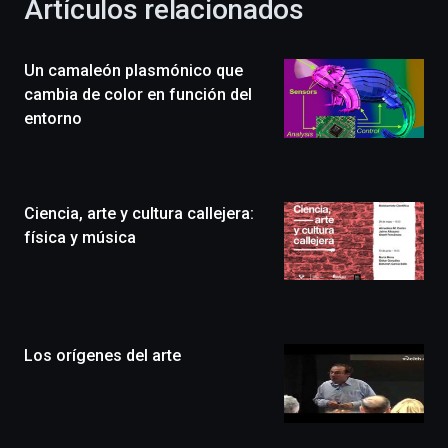
Artículos relacionados
celebración
de
la
Un camaleón plasmónico que
novena
edición
cambia de color en función del
de
entorno
Bilbo
Zientzia
Plaza
(BZP),
Ciencia, arte y cultura callejera:
un
festival
física y música
que
llenará
la
ciudad
de
monólogos,
Los orígenes del arte
exposiciones,
conferencias,
docufórums
y