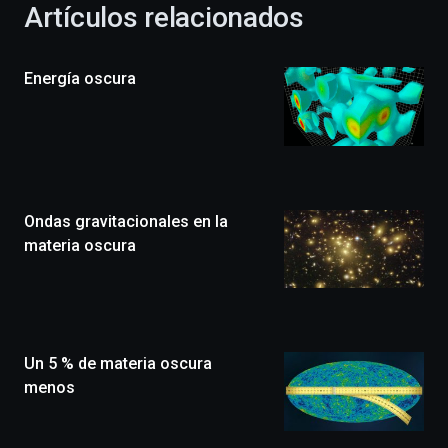
Artículos relacionados
celebración
de
la
Energía oscura
novena
edición
de
Bilbo
Zientzia
Plaza
(BZP),
Ondas gravitacionales en la
un
festival
materia oscura
que
llenará
la
ciudad
de
monólogos,
Un 5 % de materia oscura
exposiciones,
menos
conferencias,
docufórums
y