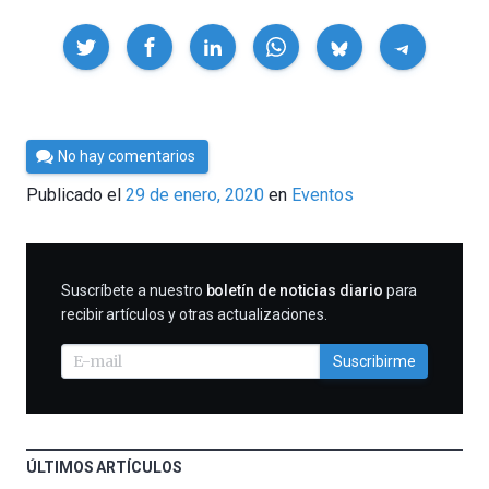
Compartir
Por
No hay comentarios
César
Publicado el
29 de enero, 2020
en
Eventos
Tomé
SUSCRIBIRME
Suscríbete a nuestro
boletín de noticias diario
para
recibir artículos y otras actualizaciones.
Suscribirme
ÚLTIMOS ARTÍCULOS