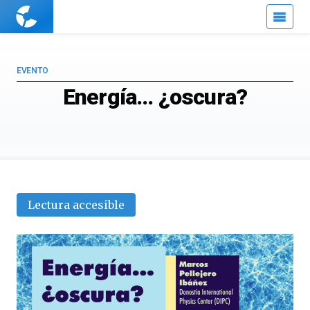
Cuaderno
de
Cultura
Científica
EVENTO
Energía… ¿oscura?
Lectura accesible