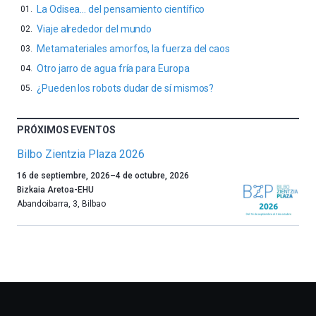
La Odisea… del pensamiento científico
Viaje alrededor del mundo
Metamateriales amorfos, la fuerza del caos
Otro jarro de agua fría para Europa
¿Pueden los robots dudar de sí mismos?
PRÓXIMOS EVENTOS
Bilbo Zientzia Plaza 2026
Un
16 de septiembre, 2026
–
4 de octubre, 2026
año
Bizkaia Aretoa-EHU
más,
Abandoibarra, 3
,
Bilbao
Bilbao
dará
la
bienvenida
al
otoño
con
la