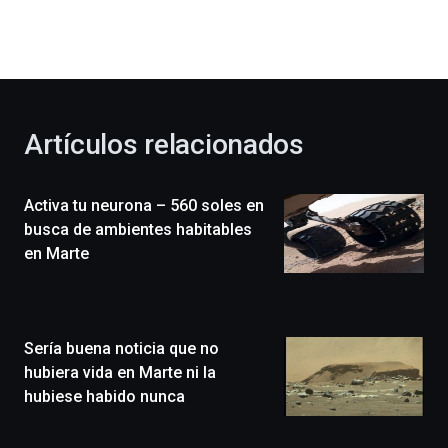
dará
la
bienvenida
al
otoño
con
la
Artículos relacionados
celebración
de
la
Activa tu neurona – 560 soles en
novena
edición
busca de ambientes habitables
de
en Marte
Bilbo
Zientzia
Plaza
(BZP),
Sería buena noticia que no
un
festival
hubiera vida en Marte ni la
que
hubiese habido nunca
llenará
la
ciudad