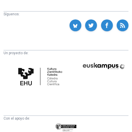
Síguenos:
Un proyecto de:
Cátedra
Euskampus
de
Fundazioa
Cultura
Científica
de
la
UPV/EHU
Con el apoyo de:
Eusko