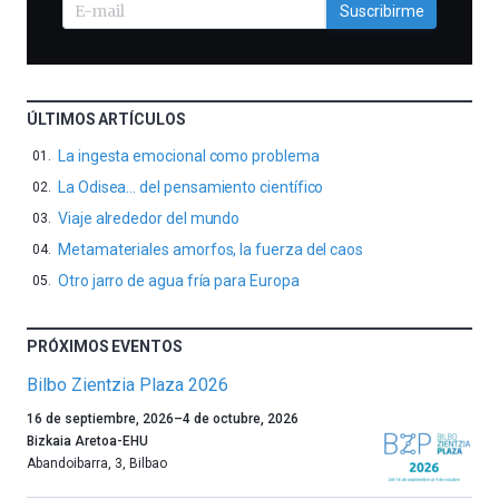
Suscribirme
ÚLTIMOS ARTÍCULOS
La ingesta emocional como problema
La Odisea… del pensamiento científico
Viaje alrededor del mundo
Metamateriales amorfos, la fuerza del caos
Otro jarro de agua fría para Europa
PRÓXIMOS EVENTOS
Bilbo Zientzia Plaza 2026
Un
16 de septiembre, 2026
–
4 de octubre, 2026
año
Bizkaia Aretoa-EHU
más,
Abandoibarra, 3
,
Bilbao
Bilbao