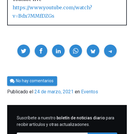
https://www.youtube.com/watch?
v=Bdx7MMfDZGs
Compartir
Por
No hay comentarios
César
Publicado el
24 de marzo, 2021
en
Eventos
Tomé
SUSCRIBIRME
Suscríbete a nuestro
boletín de noticias diario
para
recibir artículos y otras actualizaciones.