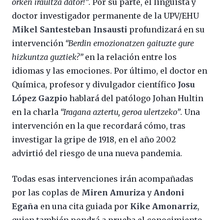
orken iraultza dator!”
. Por su parte, el lingüista y
doctor investigador permanente de la UPV/EHU
Mikel Santesteban Insausti
profundizará en su
intervención
“Berdin emozionatzen gaituzte gure
hizkuntza guztiek?”
en la relación entre los
idiomas y las emociones. Por último, el doctor en
Química, profesor y divulgador científico
Josu
López Gazpio
hablará del patólogo Johan Hultin
en la charla
“Iragana aztertu, geroa ulertzeko”
. Una
intervención en la que recordará cómo, tras
investigar la gripe de 1918, en el año 2002
advirtió del riesgo de una nueva pandemia.
Todas esas intervenciones irán acompañadas
por las coplas de
Miren Amuriza
y
Andoni
Egaña
en una cita guiada por
Kike Amonarriz
,
quien también pondrá a prueba el conocimiento