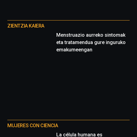
de
ciencia
Otros
del
proyectos
16
ZIENTZIA KAIERA
de
Menstruazio aurreko sintomak
septiembre
eta tratamendua gure inguruko
al
4
emakumeengan
de
octubre.
La
iniciativa,
organizada
por
la
Cátedra…
MUJERES CON CIENCIA
La célula humana es