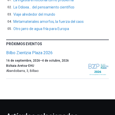
La Odisea… del pensamiento científico
Viaje alrededor del mundo
Metamateriales amorfos, la fuerza del caos
Otro jarro de agua fría para Europa
PRÓXIMOS EVENTOS
Bilbo Zientzia Plaza 2026
Un
16 de septiembre, 2026
–
4 de octubre, 2026
año
Bizkaia Aretoa-EHU
más,
Abandoibarra, 3
,
Bilbao
Bilbao
dará
la
bienvenida
al
otoño
con
la