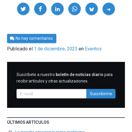
Compartir
Por
No hay comentarios
Cultura
Publicado el
1 de diciembre, 2023
en
Eventos
Cientifica
SUSCRIBIRME
Suscríbete a nuestro
boletín de noticias diario
para
recibir artículos y otras actualizaciones.
Suscribirme
ÚLTIMOS ARTÍCULOS
La ingesta emocional como problema