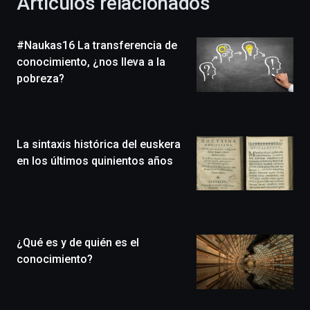
Artículos relacionados
celebración
de
la
#Naukas16 La transferencia de
novena
edición
conocimiento, ¿nos lleva a la
de
pobreza?
Bilbo
Zientzia
Plaza
(BZP),
La sintaxis histórica del euskera
un
festival
en los últimos quinientos años
que
llenará
la
ciudad
de
monólogos,
¿Qué es y de quién es el
exposiciones,
conocimiento?
conferencias,
docufórums
y
espectáculos