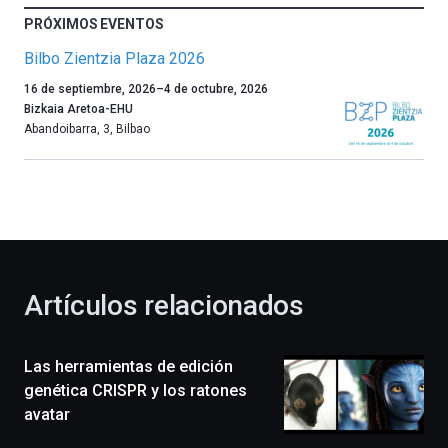
PRÓXIMOS EVENTOS
Bilbo Zientzia Plaza 2026
Un
16 de septiembre, 2026
–
4 de octubre, 2026
año
Bizkaia Aretoa-EHU
más,
Abandoibarra, 3
,
Bilbao
Bilbao
dará
la
bienvenida
al
otoño
con
la
Artículos relacionados
celebración
de
la
Las herramientas de edición
novena
edición
genética CRISPR y los ratones
de
avatar
Bilbo