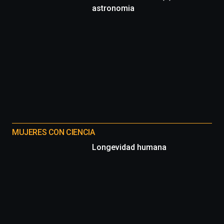
4
astronomia
de
octubre.
La
iniciativa,
organizada
por
la
Cátedra…
MUJERES CON CIENCIA
Longevidad humana