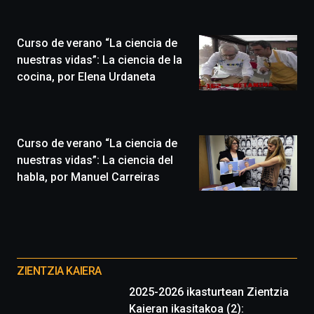
Zientzia
Plaza
(BZP),
Curso de verano “La ciencia de
un
festival
nuestras vidas”: La ciencia de la
que
cocina, por Elena Urdaneta
llenará
la
ciudad
de
monólogos,
Curso de verano “La ciencia de
exposiciones,
nuestras vidas”: La ciencia del
conferencias,
habla, por Manuel Carreiras
docufórums
y
espectáculos
de
ciencia
Otros
del
proyectos
16
ZIENTZIA KAIERA
de
2025-2026 ikasturtean Zientzia
septiembre
Kaieran ikasitakoa (2):
al