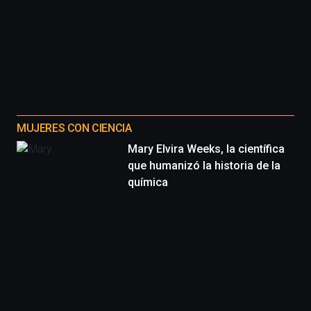
organizada
por
la
Cátedra…
MUJERES CON CIENCIA
Mary Elvira Weeks, la científica
que humanizó la historia de la
química