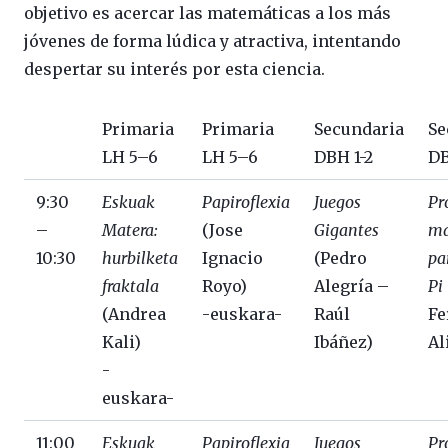
objetivo es acercar las matemáticas a los más
jóvenes de forma lúdica y atractiva, intentando
despertar su interés por esta ciencia.
Primaria
Primaria
Secundaria
Se
LH 5–6
LH 5–6
DBH 1-2
DB
9:30
Eskuak
Papiroflexia
Juegos
Pr
–
Matera:
(Jose
Gigantes
ma
10:30
hurbilketa
Ignacio
(Pedro
pa
fraktala
Royo)
Alegría –
Pi
(Andrea
-euskara-
Raúl
Fe
Kali)
Ibáñez)
Al
-
euskara-
11:00
Eskuak
Papiroflexia
Juegos
Pr