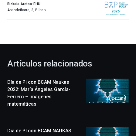
año
Bizkaia Aretoa-EHU
más,
Abandoibarra, 3
,
Bilbao
Bilbao
dará
la
bienvenida
al
otoño
con
la
Artículos relacionados
celebración
de
la
Día de Pi con BCAM Naukas
novena
edición
2022: María Ángeles García-
de
Ferrero – Imágenes
Bilbo
matemáticas
Zientzia
Plaza
(BZP),
un
Día de PI con BCAM NAUKAS
festival