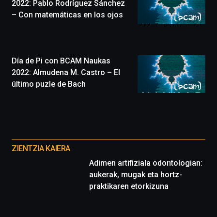
que
2022: Pablo Rodríguez Sánchez
llenará
– Con matemáticas en los ojos
la
ciudad
de
monólogos,
Día de Pi con BCAM Naukas
exposiciones,
conferencias,
2022: Almudena M. Castro – El
docufórums
último puzle de Bach
y
espectáculos
de
ciencia
Otros
del
16
proyectos
de
ZIENTZIA KAIERA
septiembre
Adimen artifiziala odontologian:
al
aukerak, mugak eta hortz-
4
praktikaren etorkizuna
de
octubre.
La
iniciativa,