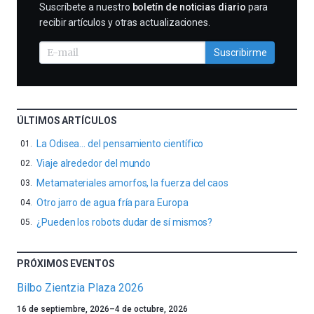
SUSCRIBIRME
Suscríbete a nuestro
boletín de noticias diario
para
recibir artículos y otras actualizaciones.
Suscribirme
ÚLTIMOS ARTÍCULOS
La Odisea… del pensamiento científico
Viaje alrededor del mundo
Metamateriales amorfos, la fuerza del caos
Otro jarro de agua fría para Europa
¿Pueden los robots dudar de sí mismos?
PRÓXIMOS EVENTOS
Bilbo Zientzia Plaza 2026
Un
16 de septiembre, 2026
–
4 de octubre, 2026