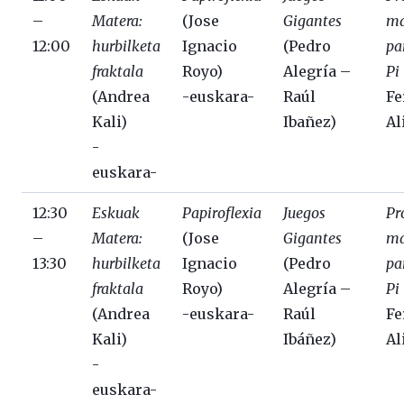
–
Matera:
(Jose
Gigantes
ma
12:00
hurbilketa
Ignacio
(Pedro
pa
fraktala
Royo)
Alegría –
Pi
(Andrea
-euskara-
Raúl
Fe
Kali)
Ibañez)
Al
-
euskara-
12:30
Eskuak
Papiroflexia
Juegos
Pr
–
Matera:
(Jose
Gigantes
ma
13:30
hurbilketa
Ignacio
(Pedro
pa
fraktala
Royo)
Alegría –
Pi
(Andrea
-euskara-
Raúl
Fe
Kali)
Ibáñez)
Al
-
euskara-