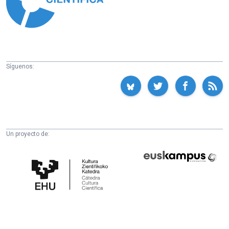
Síguenos:
Un proyecto de:
Cátedra
Euskampus
de
Fundazioa
Cultura
Científica
de
la
UPV/EHU