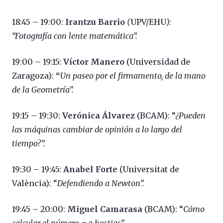
18:45 – 19:00:
Irantzu Barrio
(
UPV/EHU
):
“Fotografía con lente matemática”.
19:00 – 19:15:
Víctor Manero
(Universidad de
Zaragoza):
“
Un paseo por el firmamento, de la mano
de la Geometría”.
19:15 – 19:30:
Verónica Álvarez
(BCAM): “
¿Pueden
las máquinas cambiar de opinión a lo largo del
tiempo?”.
19:30 – 19:45:
Anabel Forte
(Universitat de
València): “
Defendiendo a Newton”.
19:45 – 20:00:
Miguel Camarasa
(BCAM): “
Cómo
calcular el número π a hostias”.