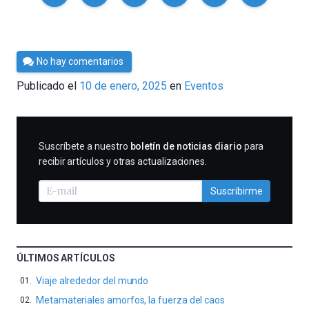
Por
No hay comentarios
Cultura
Publicado el
10 de enero, 2025
en
Eventos
Cientifica
SUSCRIBIRME
Suscríbete a nuestro
boletín de noticias diario
para
recibir artículos y otras actualizaciones.
Suscribirme
ÚLTIMOS ARTÍCULOS
Viaje alrededor del mundo
Metamateriales amorfos, la fuerza del caos