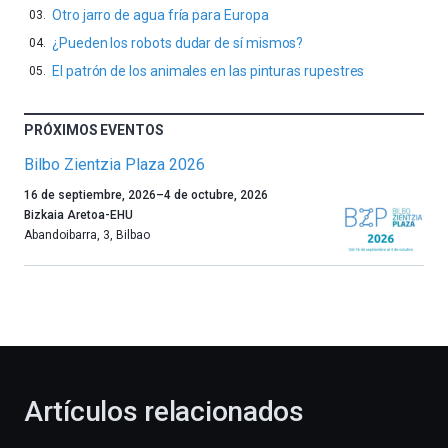
Otro jarro de agua fría para Europa
¿Pueden los robots dudar de sí mismos?
El patrón de los animales en las pinturas rupestres
PRÓXIMOS EVENTOS
Bilbo Zientzia Plaza 2026
Un
16 de septiembre, 2026
–
4 de octubre, 2026
año
Bizkaia Aretoa-EHU
más,
Abandoibarra, 3
,
Bilbao
Bilbao
dará
la
bienvenida
al
otoño
con
la
Artículos relacionados
celebración
de