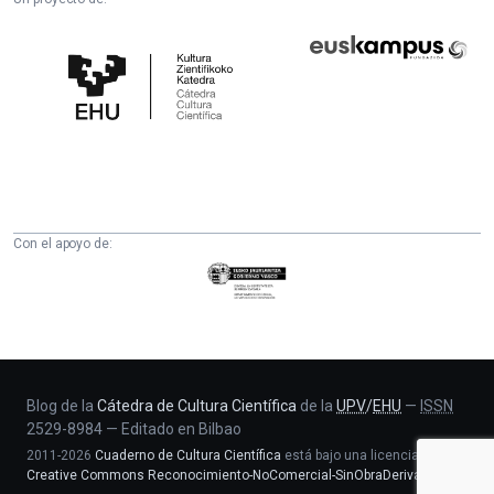
Cátedra
Euskampus
de
Fundazioa
Cultura
Científica
de
la
UPV/EHU
Con el apoyo de:
Eusko
Jaurlaritza
-
Zientzia,
Unibertsitate
eta
Blog de la
Cátedra de Cultura Científica
de la
UPV
/
EHU
—
ISSN
2529-8984
—
Editado en Bilbao
Berrikuntza
2011-2026
Cuaderno de Cultura Científica
está bajo una licencia
saila
Creative Commons Reconocimiento-NoComercial-SinObraDerivada 4.0