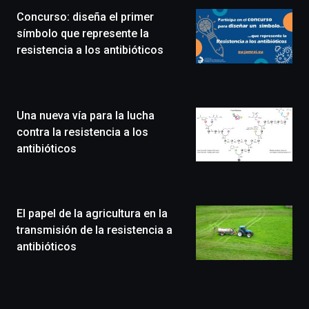
la
Concurso: diseña el primer
novena
edición
símbolo que represente la
de
resistencia a los antibióticos
Bilbo
Zientzia
Plaza
(BZP),
Una nueva vía para la lucha
un
festival
contra la resistencia a los
que
antibióticos
llenará
la
ciudad
de
monólogos,
El papel de la agricultura en la
exposiciones,
transmisión de la resistencia a
conferencias,
antibióticos
docufórums
y
espectáculos
de
ciencia