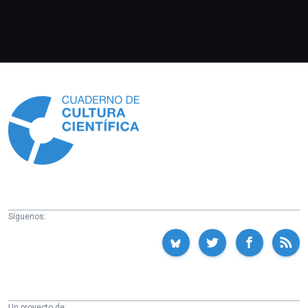
Información
Síguenos:
Un proyecto de: