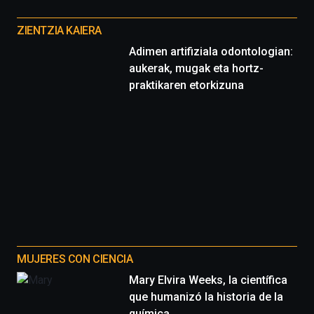
Otros
del
proyectos
16
ZIENTZIA KAIERA
de
Adimen artifiziala odontologian:
septiembre
aukerak, mugak eta hortz-
al
4
praktikaren etorkizuna
de
octubre.
La
iniciativa,
organizada
por
la
Cátedra…
MUJERES CON CIENCIA
Mary Elvira Weeks, la científica
que humanizó la historia de la
química