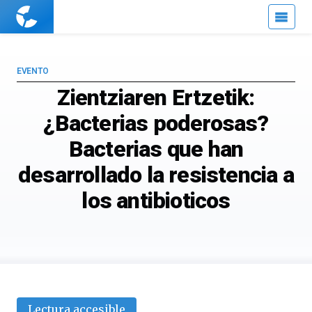
Cuaderno
de
Cultura
Científica
EVENTO
Zientziaren Ertzetik:
¿Bacterias poderosas?
Bacterias que han
desarrollado la resistencia a
los antibioticos
Lectura accesible