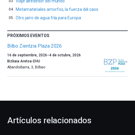
Viaje alrededor del mundo
Metamateriales amorfos, la fuerza del caos
Otro jarro de agua fría para Europa
PRÓXIMOS EVENTOS
Bilbo Zientzia Plaza 2026
Un
16 de septiembre, 2026
–
4 de octubre, 2026
año
Bizkaia Aretoa-EHU
más,
Abandoibarra, 3
,
Bilbao
Bilbao
dará
la
bienvenida
al
otoño
con
la
Artículos relacionados
celebración
de
la