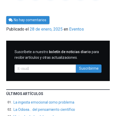
Por
No hay comentarios
César
Publicado el
28 de enero, 2025
en
Eventos
Tomé
SUSCRIBIRME
Suscríbete a nuestro
boletín de noticias diario
para
recibir artículos y otras actualizaciones.
Suscribirme
ÚLTIMOS ARTÍCULOS
La ingesta emocional como problema
La Odisea… del pensamiento científico