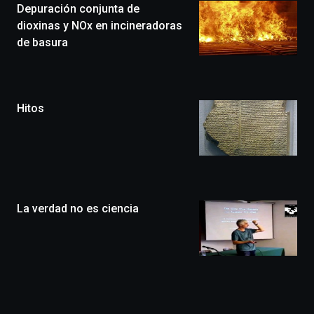
Depuración conjunta de
novena
edición
dioxinas y NOx en incineradoras
de
de basura
Bilbo
Zientzia
Plaza
(BZP),
Hitos
un
festival
que
llenará
la
ciudad
de
monólogos,
La verdad no es ciencia
exposiciones,
conferencias,
docufórums
y
espectáculos
de
ciencia
Otros