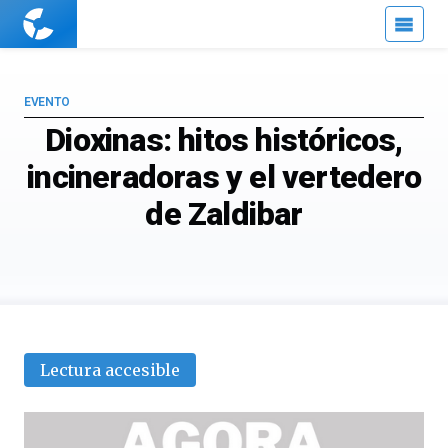
Cuaderno
de
Cultura
Científica
EVENTO
Dioxinas: hitos históricos,
incineradoras y el vertedero
de Zaldibar
Lectura accesible