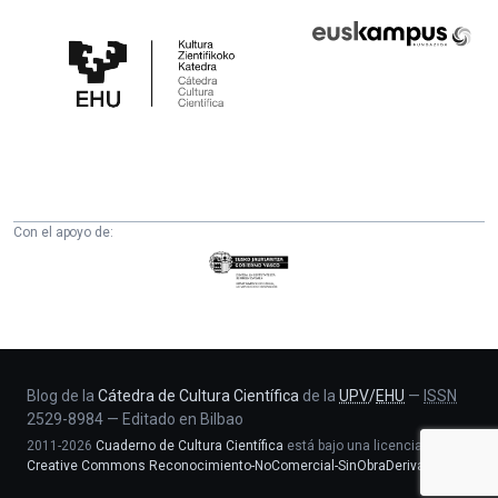
Cátedra
Euskampus
de
Fundazioa
Cultura
Científica
de
la
UPV/EHU
Con el apoyo de:
Eusko
Jaurlaritza
-
Zientzia,
Unibertsitate
eta
Blog de la
Cátedra de Cultura Científica
de la
UPV
/
EHU
—
ISSN
2529-8984
—
Editado en Bilbao
Berrikuntza
2011-2026
Cuaderno de Cultura Científica
está bajo una licencia
saila
Creative Commons Reconocimiento-NoComercial-SinObraDerivada 4.0