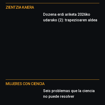
del
proyectos
16
ZIENTZIA KAIERA
de
Dozena erdi ariketa 2026ko
septiembre
udarako (2): trapezioaren aldea
al
4
de
octubre.
La
iniciativa,
organizada
por
la
Cátedra…
MUJERES CON CIENCIA
Seis problemas que la ciencia
no puede resolver