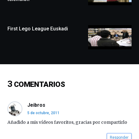
llenará
la
ciudad
de
monólogos,
First Lego League Euskadi
exposiciones,
conferencias,
docufórums
y
espectáculos
de
ciencia
del
3
COMENTARIOS
16
de
septiembre
al
Jeibros
4
5 de octubre, 2011
de
octubre.
Añadido a mis vídeos favoritos, gracias por compartirlo
La
iniciativa,
Responder