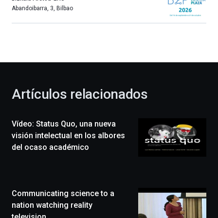
más,
Abandoibarra, 3
,
Bilbao
Bilbao
dará
la
bienvenida
al
otoño
con
la
Artículos relacionados
celebración
de
la
Vídeo: Status Quo, una nueva
novena
edición
visión intelectual en los albores
de
del ocaso académico
Bilbo
Zientzia
Plaza
(BZP),
Communicating science to a
un
festival
nation watching reality
que
television