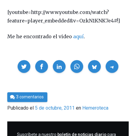
[youtube=http://www.youtube.com/watch?
feature=player_embedded&v=OzkN1KNK7e4#!]
Me he encontrado el video
aquí
.
Compartir
Por
3 comentarios
Cultura
Publicado el
5 de octubre, 2011
en
Hemeroteca
Cientifica
SUSCRIBIRME
Suscríbete a nuestro
boletín de noticias diario
para