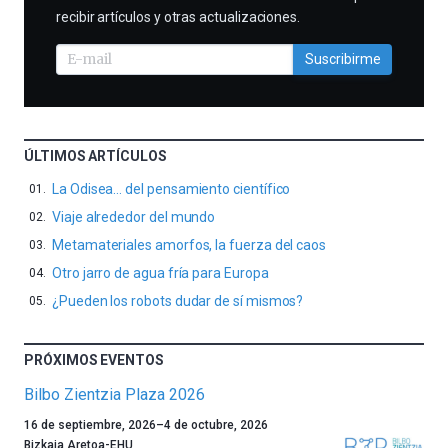
recibir artículos y otras actualizaciones.
Suscribirme
ÚLTIMOS ARTÍCULOS
La Odisea… del pensamiento científico
Viaje alrededor del mundo
Metamateriales amorfos, la fuerza del caos
Otro jarro de agua fría para Europa
¿Pueden los robots dudar de sí mismos?
PRÓXIMOS EVENTOS
Bilbo Zientzia Plaza 2026
Un
16 de septiembre, 2026
–
4 de octubre, 2026
año
Bizkaia Aretoa-EHU