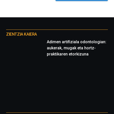
Otros
proyectos
ZIENTZIA KAIERA
Adimen artifiziala odontologian:
aukerak, mugak eta hortz-
praktikaren etorkizuna