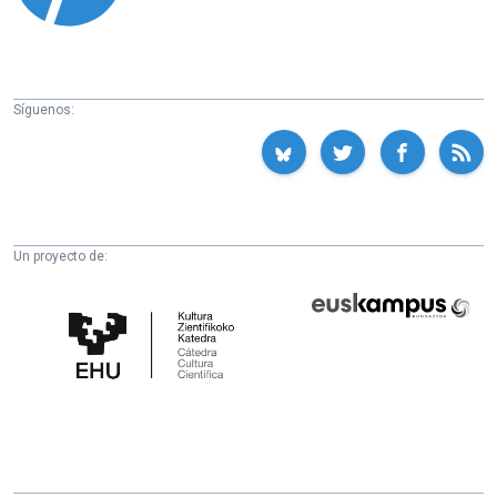
Síguenos:
Un proyecto de:
Cátedra
Euskampus
de
Fundazioa
Cultura
Científica
de
la
UPV/EHU