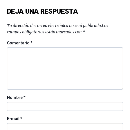
del
DEJA UNA RESPUESTA
16
de
septiembre
Tu dirección de correo electrónico no será publicada.
Los
al
campos obligatorios están marcados con
*
4
de
Comentario
*
octubre.
La
iniciativa,
organizada
por
la
Cátedra…
Nombre
*
E-mail
*