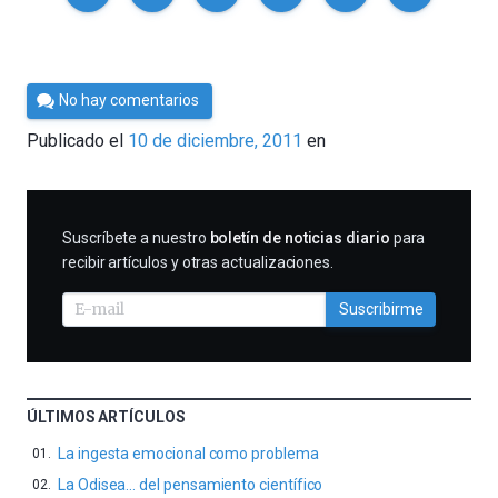
Por
No hay comentarios
Cultura
Publicado el
10 de diciembre, 2011
en
Cientifica
SUSCRIBIRME
Suscríbete a nuestro
boletín de noticias diario
para
recibir artículos y otras actualizaciones.
Suscribirme
ÚLTIMOS ARTÍCULOS
La ingesta emocional como problema
La Odisea… del pensamiento científico