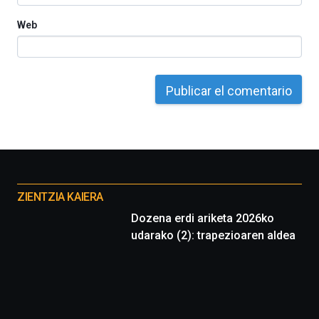
Web
Otros
proyectos
ZIENTZIA KAIERA
Dozena erdi ariketa 2026ko
udarako (2): trapezioaren aldea