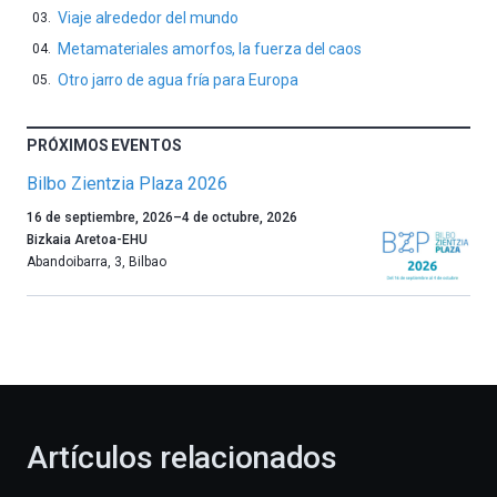
Viaje alrededor del mundo
Metamateriales amorfos, la fuerza del caos
Otro jarro de agua fría para Europa
PRÓXIMOS EVENTOS
Bilbo Zientzia Plaza 2026
Un
16 de septiembre, 2026
–
4 de octubre, 2026
año
Bizkaia Aretoa-EHU
más,
Abandoibarra, 3
,
Bilbao
Bilbao
dará
la
bienvenida
al
otoño
con
la
Artículos relacionados
celebración
de