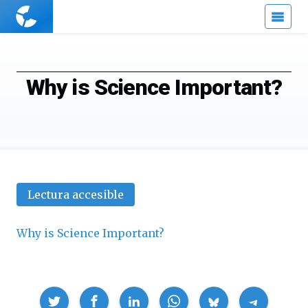
Cuaderno
de
Cultura
Científica
Why is Science Important?
Lectura accesible
Why is Science Important?
Compartir