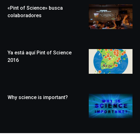
la
«Pint of Science» busca
novena
edición
colaboradores
de
Bilbo
Zientzia
Plaza
(BZP),
Ya está aquí Pint of Science
un
festival
2016
que
llenará
la
ciudad
de
monólogos,
Why science is important?
exposiciones,
conferencias,
docufórums
y
espectáculos
de
ciencia