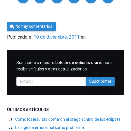
Por
No hay comentarios
Cultura
Publicado el
10 de diciembre, 2011
en
Cientifica
SUSCRIBIRME
Suscríbete a nuestro
boletín de noticias diario
para
recibir artículos y otras actualizaciones.
Suscribirme
ÚLTIMOS ARTÍCULOS
Cómo los jesuitas domaron al dragón chino de los eclipses
La ingesta emocional como problema