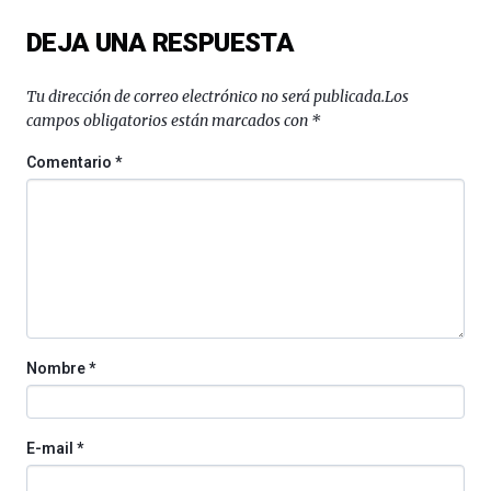
del
DEJA UNA RESPUESTA
16
de
septiembre
Tu dirección de correo electrónico no será publicada.
Los
al
campos obligatorios están marcados con
*
4
de
Comentario
*
octubre.
La
iniciativa,
organizada
por
la
Cátedra…
Nombre
*
E-mail
*