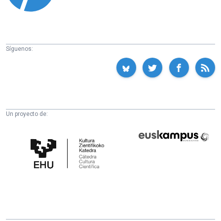
Síguenos:
Un proyecto de:
Cátedra
Euskampus
de
Fundazioa
Cultura
Científica
de
la
UPV/EHU