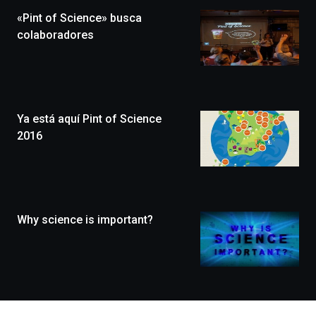
la
«Pint of Science» busca
novena
edición
colaboradores
de
Bilbo
Zientzia
Plaza
(BZP),
Ya está aquí Pint of Science
un
festival
2016
que
llenará
la
ciudad
de
monólogos,
Why science is important?
exposiciones,
conferencias,
docufórums
y
espectáculos
de
ciencia