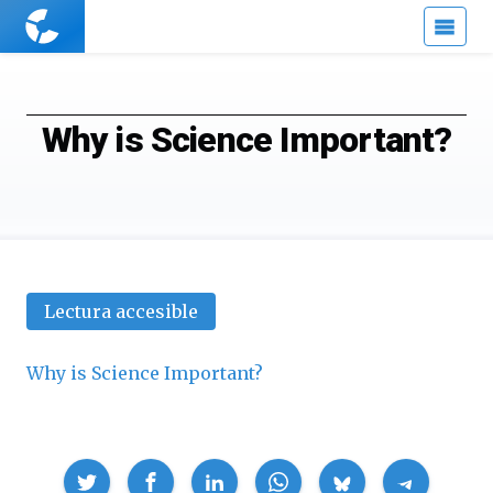
Cuaderno
de
Cultura
Científica
Why is Science Important?
Lectura accesible
Why is Science Important?
Compartir