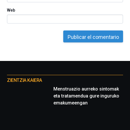
Web
Otros
proyectos
ZIENTZIA KAIERA
Menstruazio aurreko sintomak
eta tratamendua gure inguruko
emakumeengan