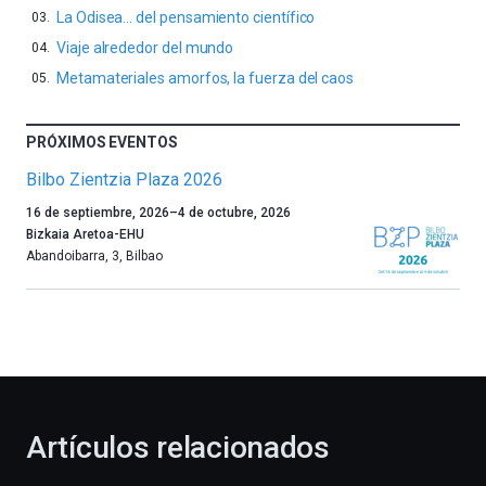
La Odisea… del pensamiento científico
Viaje alrededor del mundo
Metamateriales amorfos, la fuerza del caos
PRÓXIMOS EVENTOS
Bilbo Zientzia Plaza 2026
Un
16 de septiembre, 2026
–
4 de octubre, 2026
año
Bizkaia Aretoa-EHU
más,
Abandoibarra, 3
,
Bilbao
Bilbao
dará
la
bienvenida
al
otoño
con
la
Artículos relacionados
celebración
de