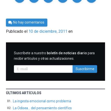
Por
No hay comentarios
Cultura
Publicado el
10 de diciembre, 2011
en
Cientifica
SUSCRIBIRME
Suscríbete a nuestro
boletín de noticias diario
para
recibir artículos y otras actualizaciones.
Suscribirme
ÚLTIMOS ARTÍCULOS
La ingesta emocional como problema
La Odisea… del pensamiento científico