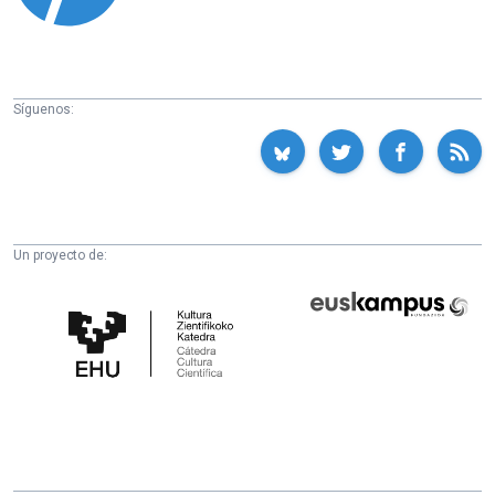
Síguenos:
Un proyecto de:
Cátedra
Euskampus
de
Fundazioa
Cultura
Científica
de
la
UPV/EHU