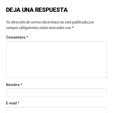
del
DEJA UNA RESPUESTA
16
de
septiembre
Tu dirección de correo electrónico no será publicada.
Los
al
campos obligatorios están marcados con
*
4
de
Comentario
*
octubre.
La
iniciativa,
organizada
por
la
Cátedra…
Nombre
*
E-mail
*