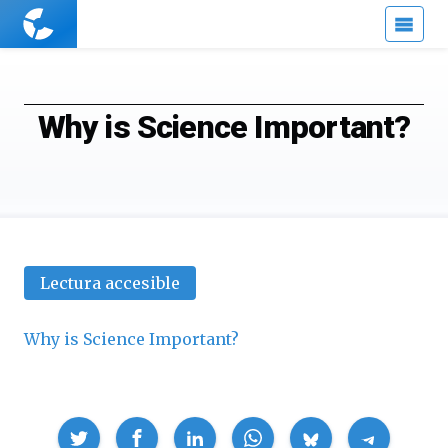
Cuaderno
de
Cultura
Científica
Why is Science Important?
Lectura accesible
Why is Science Important?
Compartir