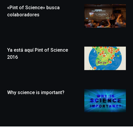
la
«Pint of Science» busca
novena
edición
colaboradores
de
Bilbo
Zientzia
Plaza
(BZP),
Ya está aquí Pint of Science
un
festival
2016
que
llenará
la
ciudad
de
monólogos,
Why science is important?
exposiciones,
conferencias,
docufórums
y
espectáculos
de
ciencia