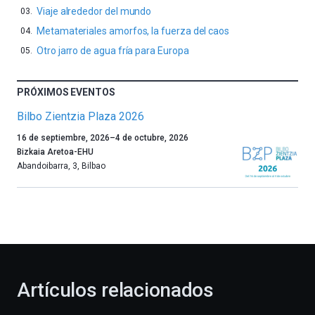
Viaje alrededor del mundo
Metamateriales amorfos, la fuerza del caos
Otro jarro de agua fría para Europa
PRÓXIMOS EVENTOS
Bilbo Zientzia Plaza 2026
Un
16 de septiembre, 2026
–
4 de octubre, 2026
año
Bizkaia Aretoa-EHU
más,
Abandoibarra, 3
,
Bilbao
Bilbao
dará
la
bienvenida
al
otoño
con
la
Artículos relacionados
celebración
de