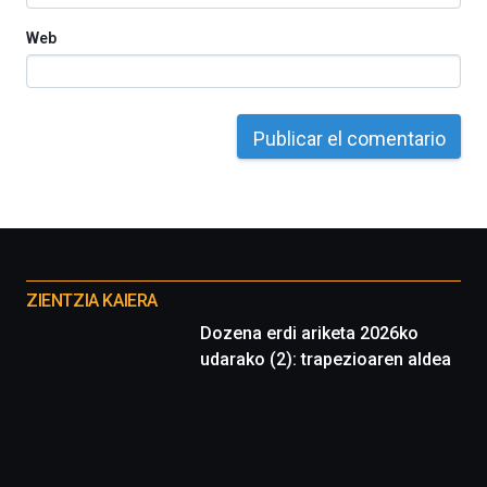
Web
Otros
proyectos
ZIENTZIA KAIERA
Dozena erdi ariketa 2026ko
udarako (2): trapezioaren aldea