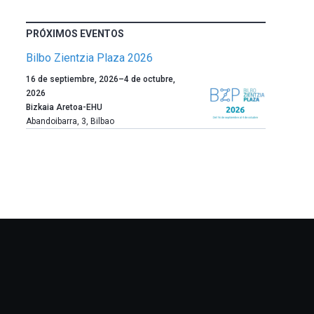
PRÓXIMOS EVENTOS
Bilbo Zientzia Plaza 2026
Un
16 de septiembre, 2026
–
4 de octubre,
año
2026
más,
Bizkaia Aretoa-EHU
Bilbao
Abandoibarra, 3
,
Bilbao
dará
la
bienvenida
al
otoño
con
la
celebración
de
la
novena
edición
de