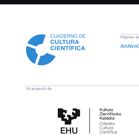
Información
Páginas del
Archivo
Un proyecto de:
Cátedra
de
Cultura
Científica
de
la