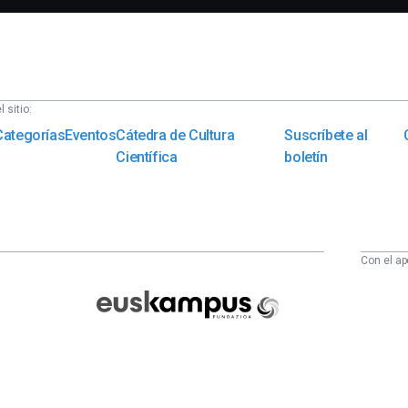
 sitio:
Categorías
Eventos
Cátedra de Cultura
Suscríbete al
Científica
boletín
Con el ap
Euskampus
Fundazioa