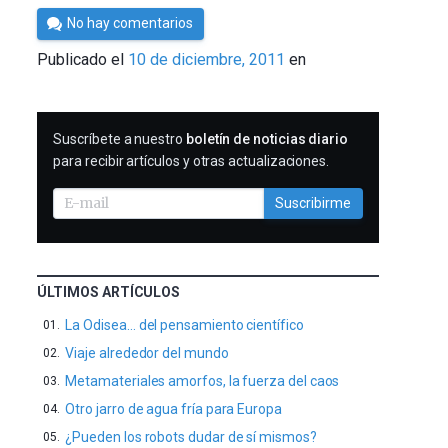
Por
No hay comentarios
Cultura
Publicado el
10 de diciembre, 2011
en
Cientifica
SUSCRIBIRME
Suscríbete a nuestro
boletín de noticias diario
para recibir artículos y otras actualizaciones.
Suscribirme
ÚLTIMOS ARTÍCULOS
La Odisea… del pensamiento científico
Viaje alrededor del mundo
Metamateriales amorfos, la fuerza del caos
Otro jarro de agua fría para Europa
¿Pueden los robots dudar de sí mismos?