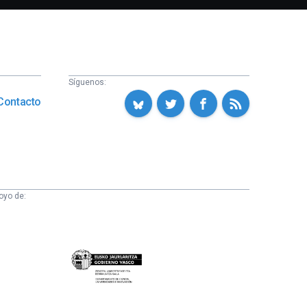
Síguenos:
Contacto
oyo de:
Eusko
Jaurlaritza
-
Zientzia,