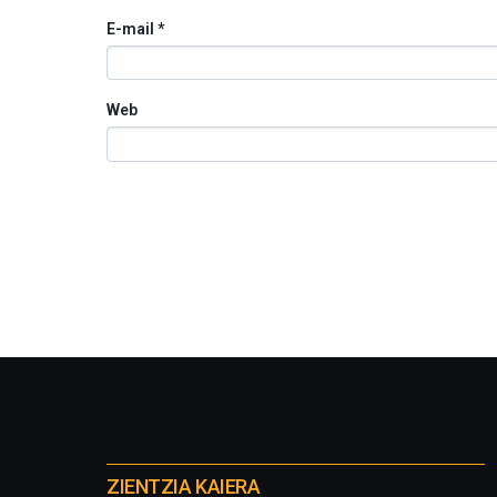
E-mail
*
Web
Otros
proyectos
ZIENTZIA KAIERA