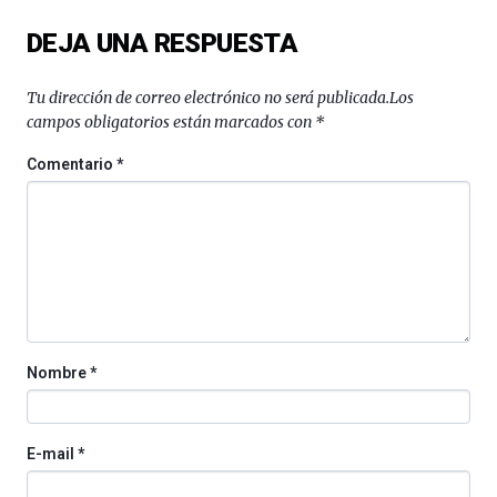
del
DEJA UNA RESPUESTA
16
de
septiembre
Tu dirección de correo electrónico no será publicada.
Los
al
campos obligatorios están marcados con
*
4
de
Comentario
*
octubre.
La
iniciativa,
organizada
por
la
Cátedra…
Nombre
*
E-mail
*