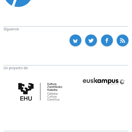
Síguenos:
Un proyecto de:
Cátedra
Euskampus
de
Fundazioa
Cultura
Científica
de
la
UPV/EHU