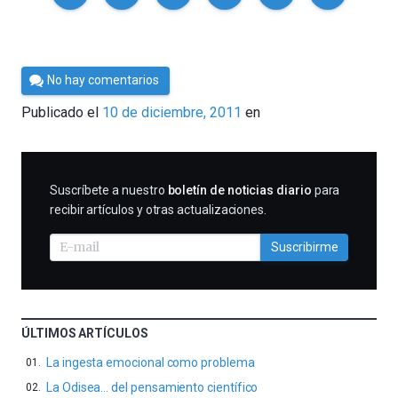
Por
No hay comentarios
Cultura
Publicado el
10 de diciembre, 2011
en
Cientifica
SUSCRIBIRME
Suscríbete a nuestro
boletín de noticias diario
para
recibir artículos y otras actualizaciones.
Suscribirme
ÚLTIMOS ARTÍCULOS
La ingesta emocional como problema
La Odisea… del pensamiento científico