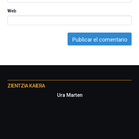
Web
Otros
proyectos
ZIENTZIA KAIERA
Ura Marten