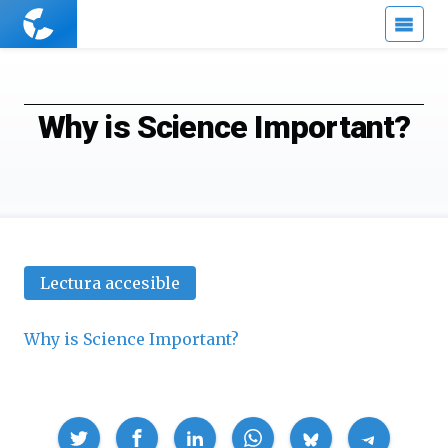
Cuaderno
de
Cultura
Científica
Why is Science Important?
Lectura accesible
Why is Science Important?
Compartir