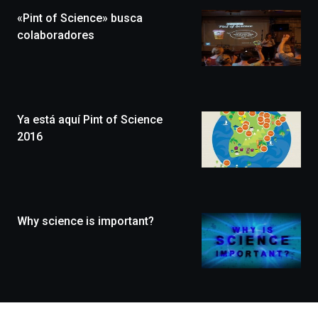
la
«Pint of Science» busca
novena
edición
colaboradores
de
Bilbo
Zientzia
Plaza
(BZP),
Ya está aquí Pint of Science
un
festival
2016
que
llenará
la
ciudad
de
monólogos,
Why science is important?
exposiciones,
conferencias,
docufórums
y
espectáculos
de
ciencia