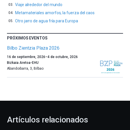
Viaje alrededor del mundo
Metamateriales amorfos, la fuerza del caos
Otro jarro de agua fría para Europa
PRÓXIMOS EVENTOS
Bilbo Zientzia Plaza 2026
Un
16 de septiembre, 2026
–
4 de octubre, 2026
año
Bizkaia Aretoa-EHU
más,
Abandoibarra, 3
,
Bilbao
Bilbao
dará
la
bienvenida
al
otoño
con
la
Artículos relacionados
celebración
de