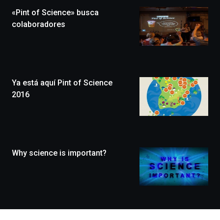
la
«Pint of Science» busca
novena
edición
colaboradores
de
Bilbo
Zientzia
Plaza
(BZP),
Ya está aquí Pint of Science
un
festival
2016
que
llenará
la
ciudad
de
monólogos,
Why science is important?
exposiciones,
conferencias,
docufórums
y
espectáculos
de
ciencia