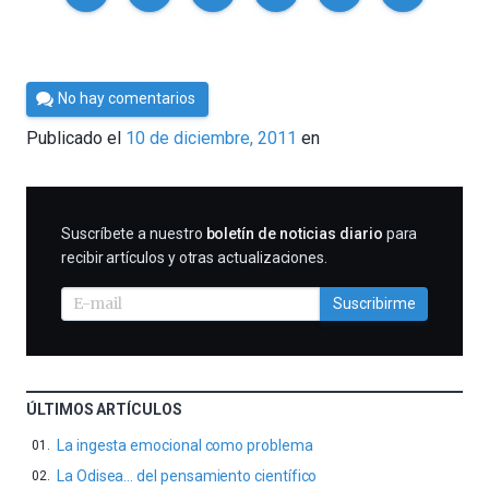
Por
No hay comentarios
Cultura
Publicado el
10 de diciembre, 2011
en
Cientifica
SUSCRIBIRME
Suscríbete a nuestro
boletín de noticias diario
para
recibir artículos y otras actualizaciones.
Suscribirme
ÚLTIMOS ARTÍCULOS
La ingesta emocional como problema
La Odisea… del pensamiento científico