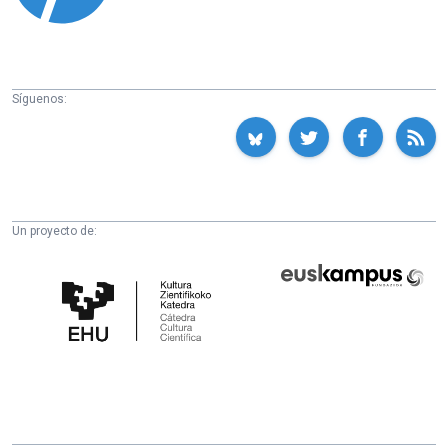
Síguenos:
Un proyecto de:
Cátedra
Euskampus
de
Fundazioa
Cultura
Científica
de
la
UPV/EHU