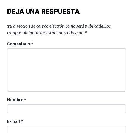
del
DEJA UNA RESPUESTA
16
de
septiembre
Tu dirección de correo electrónico no será publicada.
Los
al
campos obligatorios están marcados con
*
4
de
Comentario
*
octubre.
La
iniciativa,
organizada
por
la
Cátedra…
Nombre
*
E-mail
*