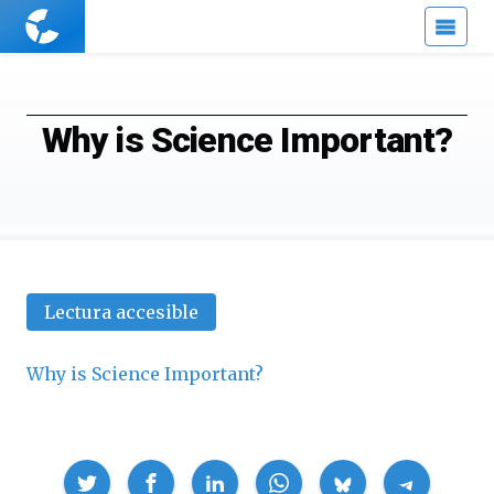
Cuaderno
de
Cultura
Científica
Why is Science Important?
Lectura accesible
Why is Science Important?
Compartir