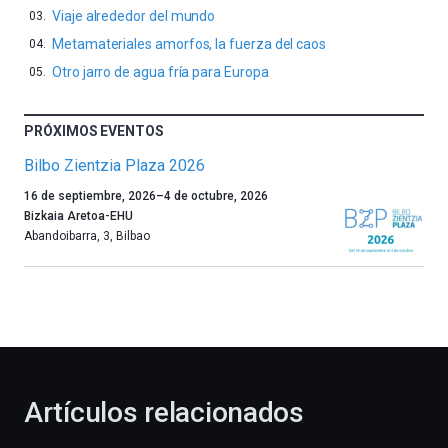
Viaje alrededor del mundo
Metamateriales amorfos, la fuerza del caos
Otro jarro de agua fría para Europa
PRÓXIMOS EVENTOS
Bilbo Zientzia Plaza 2026
Un
16 de septiembre, 2026
–
4 de octubre, 2026
año
Bizkaia Aretoa-EHU
más,
Abandoibarra, 3
,
Bilbao
Bilbao
dará
la
bienvenida
al
otoño
con
la
Artículos relacionados
celebración
de