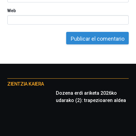
Web
Otros
proyectos
ZIENTZIA KAIERA
Dozena erdi ariketa 2026ko
udarako (2): trapezioaren aldea