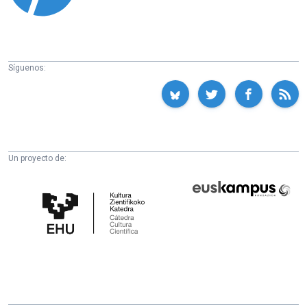
Síguenos:
Un proyecto de:
Cátedra
Euskampus
de
Fundazioa
Cultura
Científica
de
la
UPV/EHU