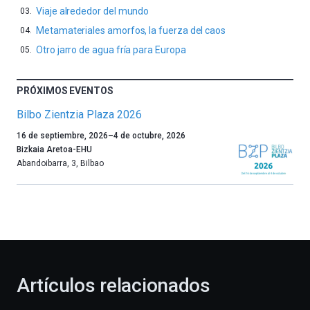
Viaje alrededor del mundo
Metamateriales amorfos, la fuerza del caos
Otro jarro de agua fría para Europa
PRÓXIMOS EVENTOS
Bilbo Zientzia Plaza 2026
Un
16 de septiembre, 2026
–
4 de octubre, 2026
año
Bizkaia Aretoa-EHU
más,
Abandoibarra, 3
,
Bilbao
Bilbao
dará
la
bienvenida
al
otoño
con
la
Artículos relacionados
celebración
de