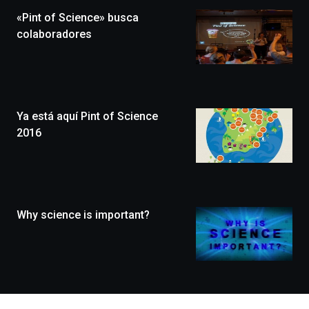
la
«Pint of Science» busca
novena
edición
colaboradores
de
Bilbo
Zientzia
Plaza
(BZP),
Ya está aquí Pint of Science
un
festival
2016
que
llenará
la
ciudad
de
monólogos,
Why science is important?
exposiciones,
conferencias,
docufórums
y
espectáculos
de
ciencia