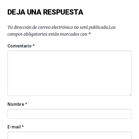
del
DEJA UNA RESPUESTA
16
de
septiembre
Tu dirección de correo electrónico no será publicada.
Los
al
campos obligatorios están marcados con
*
4
de
Comentario
*
octubre.
La
iniciativa,
organizada
por
la
Cátedra…
Nombre
*
E-mail
*