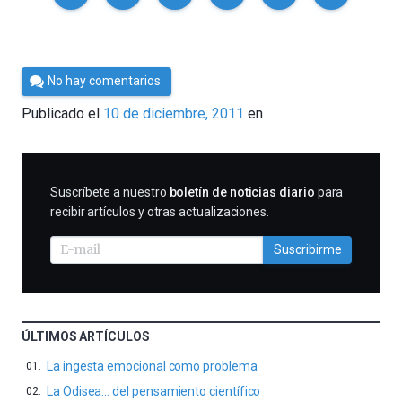
Por
No hay comentarios
Cultura
Publicado el
10 de diciembre, 2011
en
Cientifica
SUSCRIBIRME
Suscríbete a nuestro
boletín de noticias diario
para
recibir artículos y otras actualizaciones.
Suscribirme
ÚLTIMOS ARTÍCULOS
La ingesta emocional como problema
La Odisea… del pensamiento científico