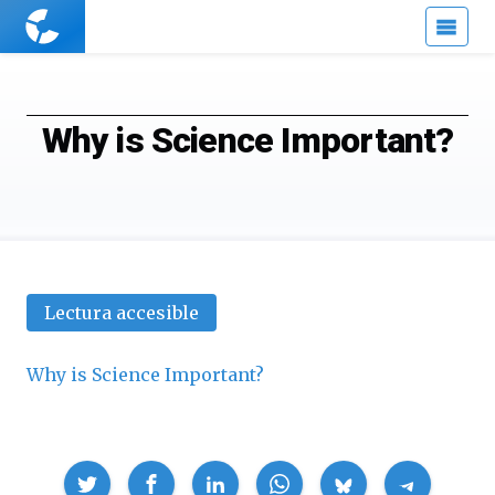
Cuaderno
de
Cultura
Científica
Why is Science Important?
Lectura accesible
Why is Science Important?
Compartir