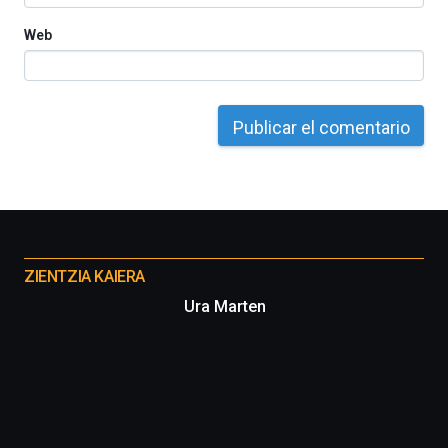
Web
Otros
proyectos
ZIENTZIA KAIERA
Ura Marten