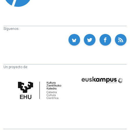
Síguenos:
Un proyecto de:
Cátedra
Euskampus
de
Fundazioa
Cultura
Científica
de
la
UPV/EHU