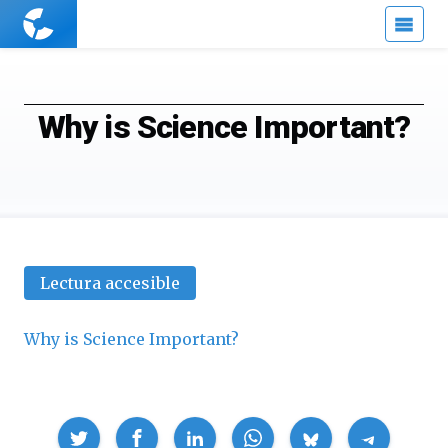
Cuaderno
de
Cultura
Científica
Why is Science Important?
Lectura accesible
Why is Science Important?
Compartir