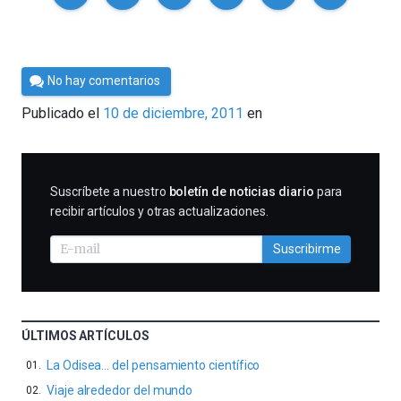
Por
No hay comentarios
Cultura
Publicado el
10 de diciembre, 2011
en
Cientifica
SUSCRIBIRME
Suscríbete a nuestro
boletín de noticias diario
para
recibir artículos y otras actualizaciones.
Suscribirme
ÚLTIMOS ARTÍCULOS
La Odisea… del pensamiento científico
Viaje alrededor del mundo