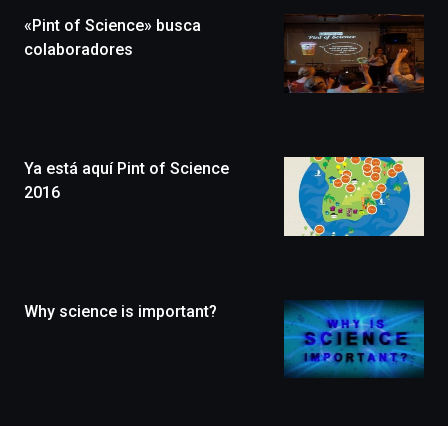
la
«Pint of Science» busca
novena
edición
colaboradores
de
Bilbo
Zientzia
Plaza
(BZP),
Ya está aquí Pint of Science
un
festival
2016
que
llenará
la
ciudad
de
monólogos,
Why science is important?
exposiciones,
conferencias,
docufórums
y
espectáculos
de
ciencia