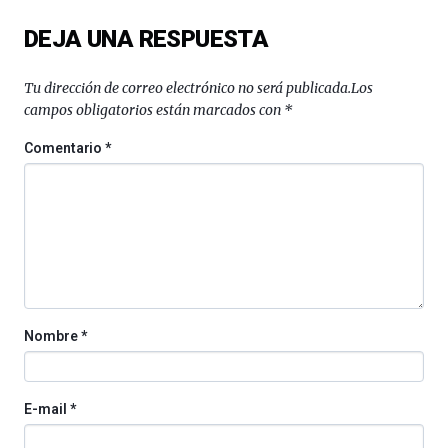
del
DEJA UNA RESPUESTA
16
de
septiembre
Tu dirección de correo electrónico no será publicada.
Los
al
campos obligatorios están marcados con
*
4
de
Comentario
*
octubre.
La
iniciativa,
organizada
por
la
Cátedra…
Nombre
*
E-mail
*