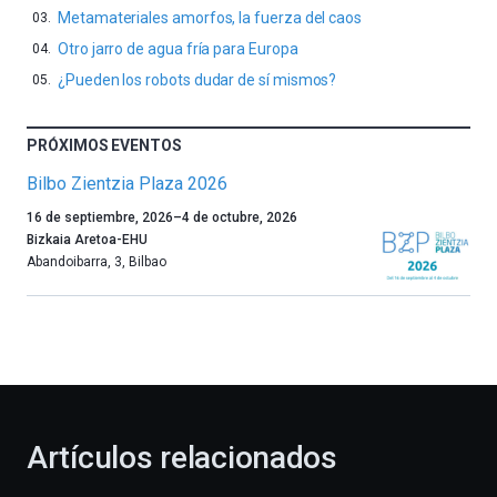
Metamateriales amorfos, la fuerza del caos
Otro jarro de agua fría para Europa
¿Pueden los robots dudar de sí mismos?
PRÓXIMOS EVENTOS
Bilbo Zientzia Plaza 2026
Un
16 de septiembre, 2026
–
4 de octubre, 2026
año
Bizkaia Aretoa-EHU
más,
Abandoibarra, 3
,
Bilbao
Bilbao
dará
la
bienvenida
al
otoño
con
la
Artículos relacionados
celebración
de