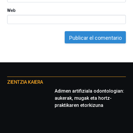
Web
Otros
proyectos
ZIENTZIA KAIERA
Adimen artifiziala odontologian:
aukerak, mugak eta hortz-
praktikaren etorkizuna