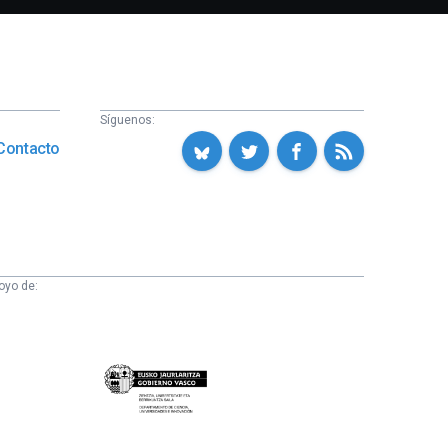
Síguenos:
Contacto
oyo de:
Eusko
Jaurlaritza
-
Zientzia,