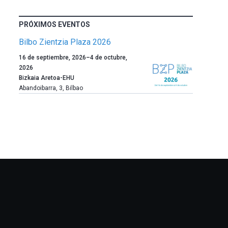
PRÓXIMOS EVENTOS
Bilbo Zientzia Plaza 2026
Un
16 de septiembre, 2026
–
4 de octubre,
año
2026
más,
Bizkaia Aretoa-EHU
Bilbao
Abandoibarra, 3
,
Bilbao
dará
la
bienvenida
al
otoño
con
la
celebración
de
la
novena
edición
de