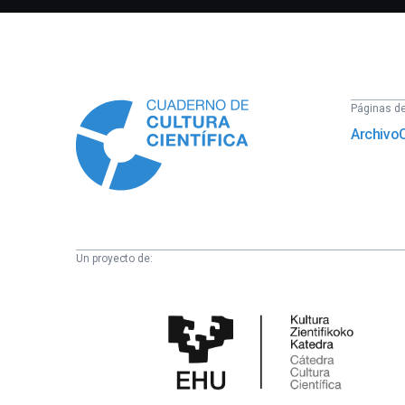
Información
Páginas del
Archivo
Un proyecto de:
Cátedra
de
Cultura
Científica
de
la