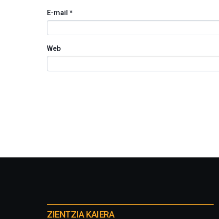
E-mail
*
Web
Otros
proyectos
ZIENTZIA KAIERA