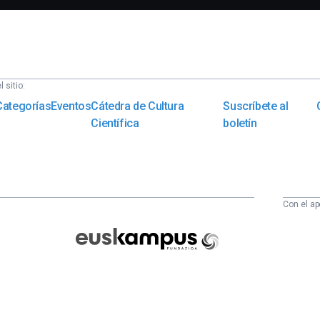
 sitio:
Categorías
Eventos
Cátedra de Cultura
Suscríbete al
Científica
boletín
Con el ap
Euskampus
Fundazioa