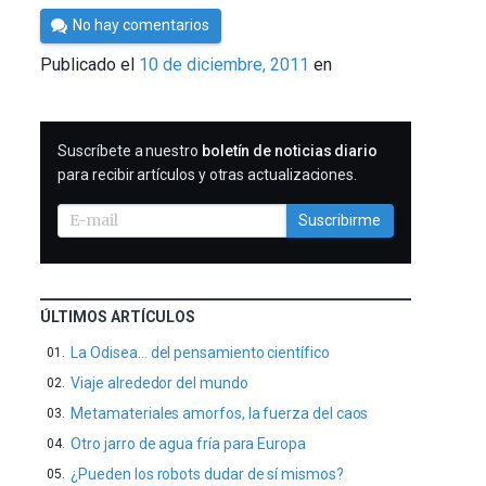
Por
No hay comentarios
Cultura
Publicado el
10 de diciembre, 2011
en
Cientifica
SUSCRIBIRME
Suscríbete a nuestro
boletín de noticias diario
para recibir artículos y otras actualizaciones.
Suscribirme
ÚLTIMOS ARTÍCULOS
La Odisea… del pensamiento científico
Viaje alrededor del mundo
Metamateriales amorfos, la fuerza del caos
Otro jarro de agua fría para Europa
¿Pueden los robots dudar de sí mismos?