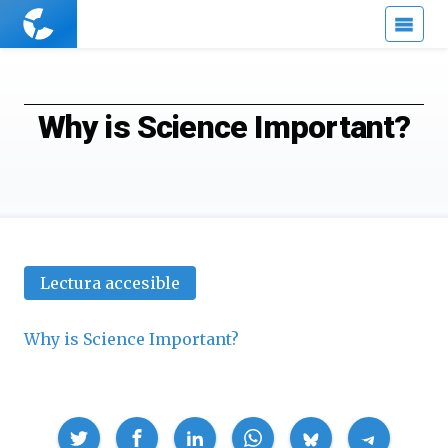
Cuaderno
de
Cultura
Científica
Why is Science Important?
Lectura accesible
Why is Science Important?
Compartir