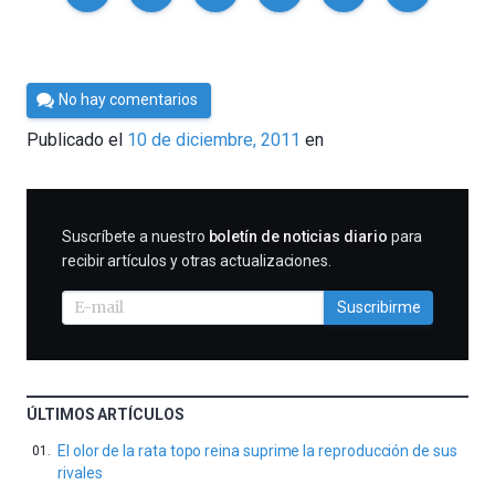
Por
No hay comentarios
Cultura
Publicado el
10 de diciembre, 2011
en
Cientifica
SUSCRIBIRME
Suscríbete a nuestro
boletín de noticias diario
para
recibir artículos y otras actualizaciones.
Suscribirme
ÚLTIMOS ARTÍCULOS
El olor de la rata topo reina suprime la reproducción de sus
rivales