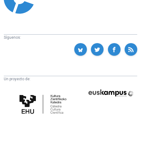
Síguenos:
Un proyecto de:
Cátedra
Euskampus
de
Fundazioa
Cultura
Científica
de
la
UPV/EHU