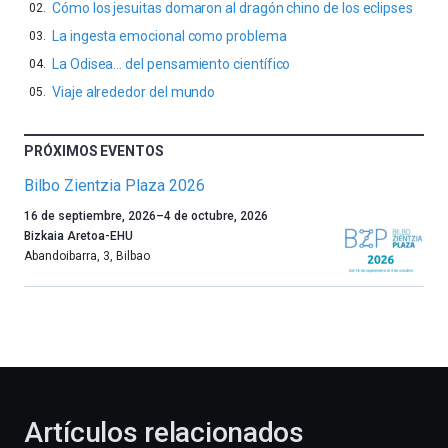
Cómo los jesuitas domaron al dragón chino de los eclipses
La ingesta emocional como problema
La Odisea… del pensamiento científico
Viaje alrededor del mundo
PRÓXIMOS EVENTOS
Bilbo Zientzia Plaza 2026
Un
16 de septiembre, 2026
–
4 de octubre, 2026
año
Bizkaia Aretoa-EHU
más,
Abandoibarra, 3
,
Bilbao
Bilbao
dará
la
bienvenida
al
otoño
con
la
Artículos relacionados
celebración