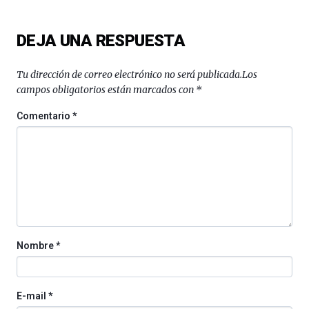
ciencia
del
DEJA UNA RESPUESTA
16
de
septiembre
Tu dirección de correo electrónico no será publicada.
Los
al
campos obligatorios están marcados con
*
4
de
Comentario
*
octubre.
La
iniciativa,
organizada
por
la
Cátedra…
Nombre
*
E-mail
*