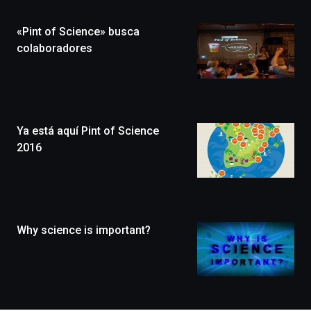
de
la
«Pint of Science» busca
novena
edición
colaboradores
de
Bilbo
Zientzia
Plaza
(BZP),
Ya está aquí Pint of Science
un
festival
2016
que
llenará
la
ciudad
de
monólogos,
Why science is important?
exposiciones,
conferencias,
docufórums
y
espectáculos
de