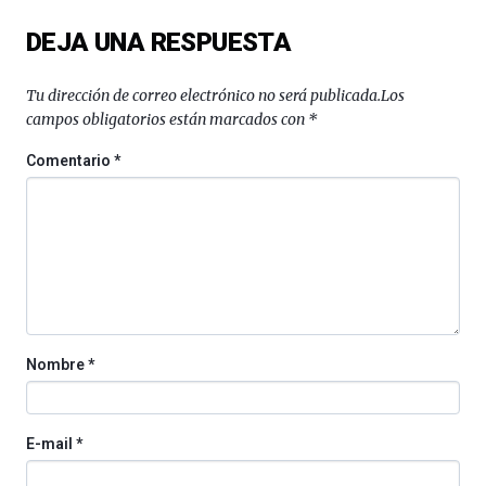
del
DEJA UNA RESPUESTA
16
de
septiembre
Tu dirección de correo electrónico no será publicada.
Los
al
campos obligatorios están marcados con
*
4
de
Comentario
*
octubre.
La
iniciativa,
organizada
por
la
Cátedra…
Nombre
*
E-mail
*