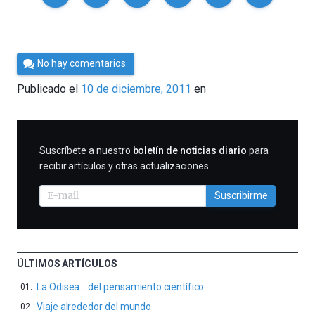
Por
No hay comentarios
Cultura
Publicado el
10 de diciembre, 2011
en
Cientifica
SUSCRIBIRME
Suscríbete a nuestro
boletín de noticias diario
para
recibir artículos y otras actualizaciones.
Suscribirme
ÚLTIMOS ARTÍCULOS
La Odisea… del pensamiento científico
Viaje alrededor del mundo