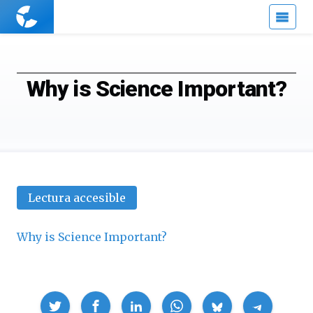
Cuaderno
de
Cultura
Científica
Why is Science Important?
Lectura accesible
Why is Science Important?
Compartir