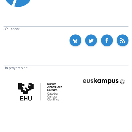
Síguenos:
Un proyecto de:
Cátedra
Euskampus
de
Fundazioa
Cultura
Científica
de
la
UPV/EHU