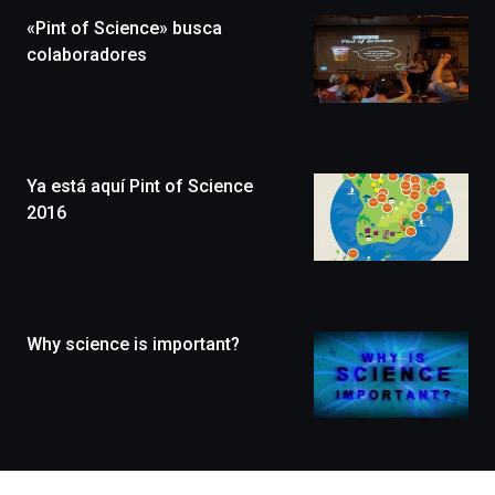
la
«Pint of Science» busca
novena
edición
colaboradores
de
Bilbo
Zientzia
Plaza
(BZP),
Ya está aquí Pint of Science
un
festival
2016
que
llenará
la
ciudad
de
monólogos,
Why science is important?
exposiciones,
conferencias,
docufórums
y
espectáculos
de
ciencia