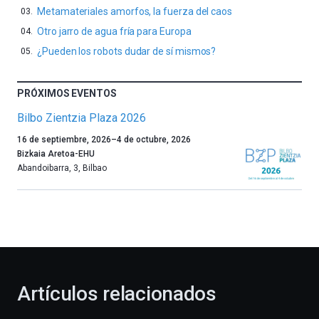
Metamateriales amorfos, la fuerza del caos
Otro jarro de agua fría para Europa
¿Pueden los robots dudar de sí mismos?
PRÓXIMOS EVENTOS
Bilbo Zientzia Plaza 2026
Un
16 de septiembre, 2026
–
4 de octubre, 2026
año
Bizkaia Aretoa-EHU
más,
Abandoibarra, 3
,
Bilbao
Bilbao
dará
la
bienvenida
al
otoño
con
la
Artículos relacionados
celebración
de