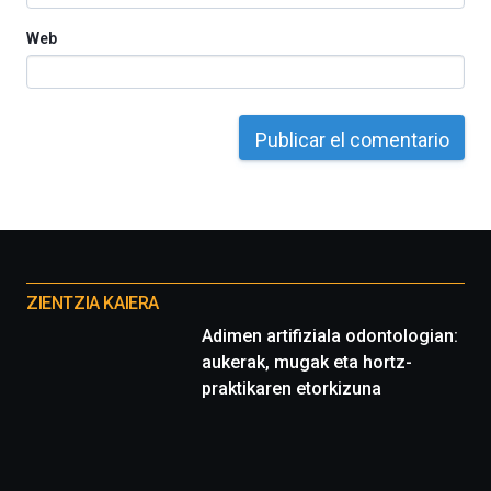
Web
Otros
proyectos
ZIENTZIA KAIERA
Adimen artifiziala odontologian:
aukerak, mugak eta hortz-
praktikaren etorkizuna