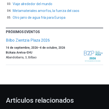
Viaje alrededor del mundo
Metamateriales amorfos, la fuerza del caos
Otro jarro de agua fría para Europa
PRÓXIMOS EVENTOS
Bilbo Zientzia Plaza 2026
Un
16 de septiembre, 2026
–
4 de octubre, 2026
año
Bizkaia Aretoa-EHU
más,
Abandoibarra, 3
,
Bilbao
Bilbao
dará
la
bienvenida
al
otoño
con
la
Artículos relacionados
celebración
de