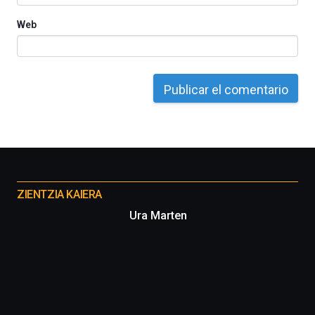
Web
Otros
proyectos
ZIENTZIA KAIERA
Ura Marten