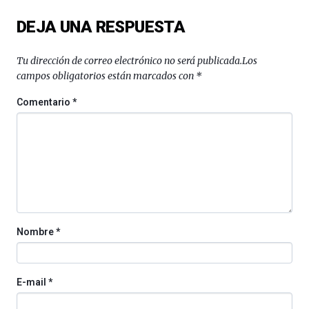
del
DEJA UNA RESPUESTA
16
de
septiembre
Tu dirección de correo electrónico no será publicada.
Los
al
campos obligatorios están marcados con
*
4
de
Comentario
*
octubre.
La
iniciativa,
organizada
por
la
Cátedra…
Nombre
*
E-mail
*