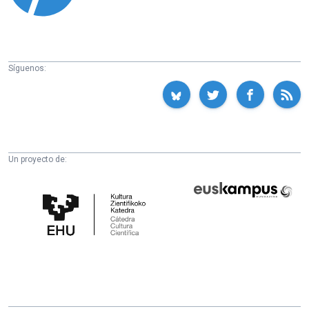
Síguenos:
Un proyecto de:
Cátedra
Euskampus
de
Fundazioa
Cultura
Científica
de
la
UPV/EHU