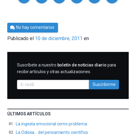
Por
No hay comentarios
Cultura
Publicado el
10 de diciembre, 2011
en
Cientifica
SUSCRIBIRME
Suscríbete a nuestro
boletín de noticias diario
para
recibir artículos y otras actualizaciones.
Suscribirme
ÚLTIMOS ARTÍCULOS
La ingesta emocional como problema
La Odisea… del pensamiento científico