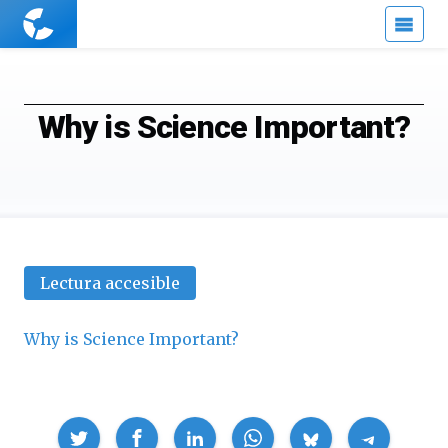
Cuaderno
de
Cultura
Científica
Why is Science Important?
Lectura accesible
Why is Science Important?
Compartir