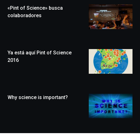
la
«Pint of Science» busca
novena
edición
colaboradores
de
Bilbo
Zientzia
Plaza
(BZP),
Ya está aquí Pint of Science
un
festival
2016
que
llenará
la
ciudad
de
monólogos,
Why science is important?
exposiciones,
conferencias,
docufórums
y
espectáculos
de
ciencia