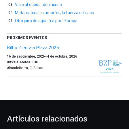
Viaje alrededor del mundo
Metamateriales amorfos, la fuerza del caos
Otro jarro de agua fría para Europa
PRÓXIMOS EVENTOS
Bilbo Zientzia Plaza 2026
Un
16 de septiembre, 2026
–
4 de octubre, 2026
año
Bizkaia Aretoa-EHU
más,
Abandoibarra, 3
,
Bilbao
Bilbao
dará
la
bienvenida
al
otoño
con
la
Artículos relacionados
celebración
de