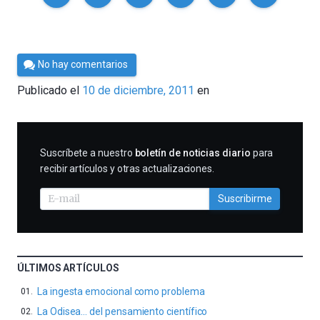
Por
No hay comentarios
Cultura
Publicado el
10 de diciembre, 2011
en
Cientifica
SUSCRIBIRME
Suscríbete a nuestro
boletín de noticias diario
para
recibir artículos y otras actualizaciones.
Suscribirme
ÚLTIMOS ARTÍCULOS
La ingesta emocional como problema
La Odisea… del pensamiento científico