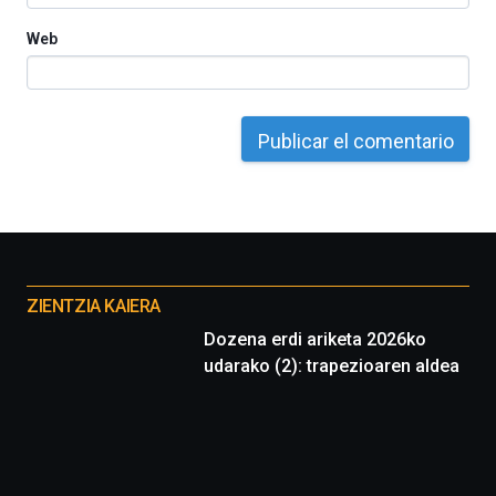
Web
Otros
proyectos
ZIENTZIA KAIERA
Dozena erdi ariketa 2026ko
udarako (2): trapezioaren aldea