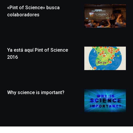
la
«Pint of Science» busca
novena
edición
colaboradores
de
Bilbo
Zientzia
Plaza
(BZP),
Ya está aquí Pint of Science
un
festival
2016
que
llenará
la
ciudad
de
monólogos,
Why science is important?
exposiciones,
conferencias,
docufórums
y
espectáculos
de
ciencia