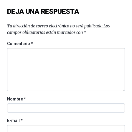
del
DEJA UNA RESPUESTA
16
de
septiembre
Tu dirección de correo electrónico no será publicada.
Los
al
campos obligatorios están marcados con
*
4
de
Comentario
*
octubre.
La
iniciativa,
organizada
por
la
Cátedra…
Nombre
*
E-mail
*