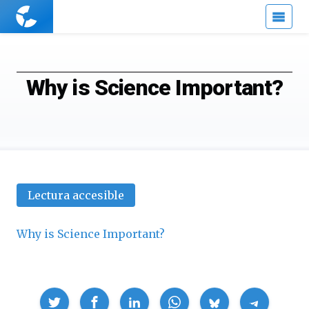
Cuaderno
de
Cultura
Científica
Why is Science Important?
Lectura accesible
Why is Science Important?
Compartir