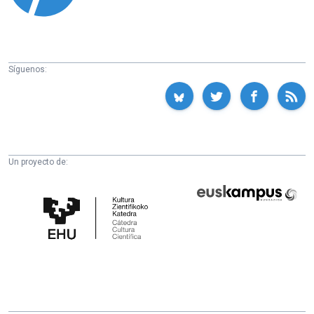
Síguenos:
Un proyecto de:
Cátedra
Euskampus
de
Fundazioa
Cultura
Científica
de
la
UPV/EHU