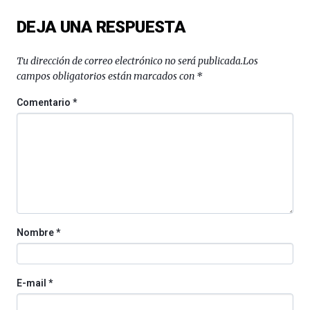
del
DEJA UNA RESPUESTA
16
de
septiembre
Tu dirección de correo electrónico no será publicada.
Los
al
campos obligatorios están marcados con
*
4
de
Comentario
*
octubre.
La
iniciativa,
organizada
por
la
Cátedra…
Nombre
*
E-mail
*