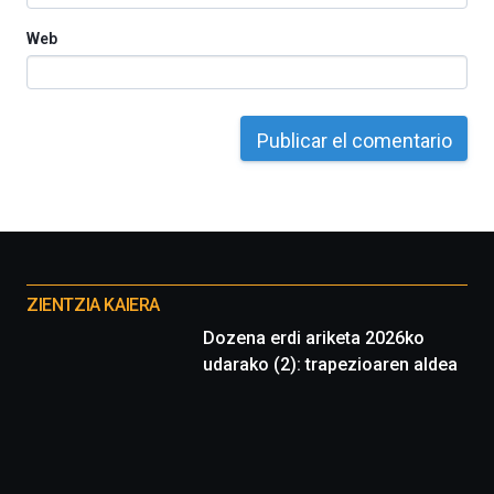
Web
Otros
proyectos
ZIENTZIA KAIERA
Dozena erdi ariketa 2026ko
udarako (2): trapezioaren aldea