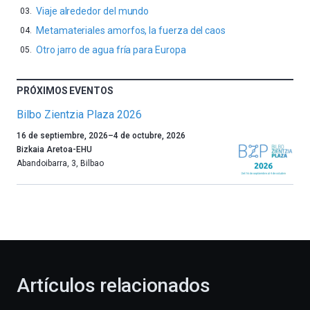
Viaje alrededor del mundo
Metamateriales amorfos, la fuerza del caos
Otro jarro de agua fría para Europa
PRÓXIMOS EVENTOS
Bilbo Zientzia Plaza 2026
Un
16 de septiembre, 2026
–
4 de octubre, 2026
año
Bizkaia Aretoa-EHU
más,
Abandoibarra, 3
,
Bilbao
Bilbao
dará
la
bienvenida
al
otoño
con
la
Artículos relacionados
celebración
de