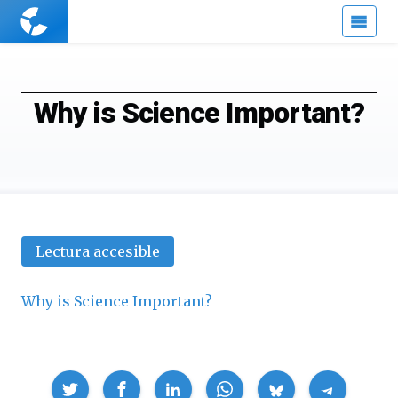
Cuaderno
de
Cultura
Científica
Why is Science Important?
Lectura accesible
Why is Science Important?
Compartir