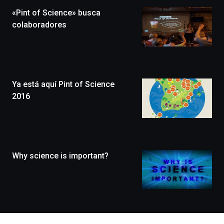
la
«Pint of Science» busca
novena
edición
colaboradores
de
Bilbo
Zientzia
Plaza
(BZP),
Ya está aquí Pint of Science
un
festival
2016
que
llenará
la
ciudad
de
monólogos,
Why science is important?
exposiciones,
conferencias,
docufórums
y
espectáculos
de
ciencia