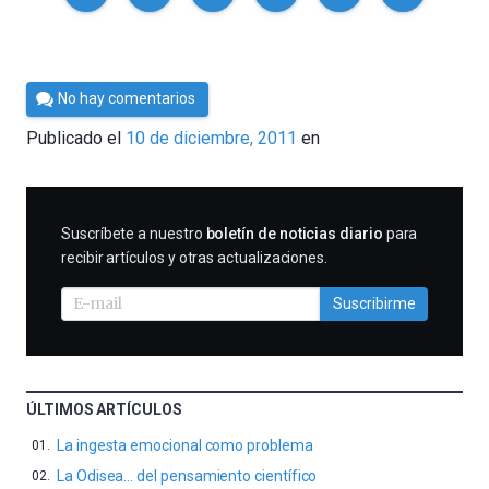
Por
No hay comentarios
Cultura
Publicado el
10 de diciembre, 2011
en
Cientifica
SUSCRIBIRME
Suscríbete a nuestro
boletín de noticias diario
para
recibir artículos y otras actualizaciones.
Suscribirme
ÚLTIMOS ARTÍCULOS
La ingesta emocional como problema
La Odisea… del pensamiento científico