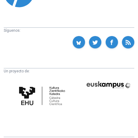
Síguenos:
Un proyecto de:
Cátedra
Euskampus
de
Fundazioa
Cultura
Científica
de
la
UPV/EHU