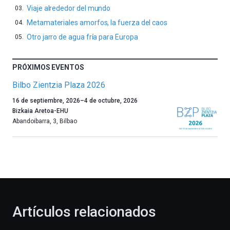
Viaje alrededor del mundo
Metamateriales amorfos, la fuerza del caos
Otro jarro de agua fría para Europa
PRÓXIMOS EVENTOS
Bilbo Zientzia Plaza 2026
Un
16 de septiembre, 2026
–
4 de octubre, 2026
año
Bizkaia Aretoa-EHU
más,
Abandoibarra, 3
,
Bilbao
Bilbao
dará
la
bienvenida
al
otoño
con
la
Artículos relacionados
celebración
de