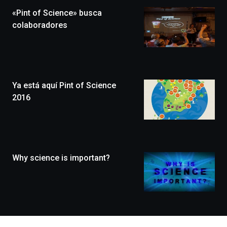
la
«Pint of Science» busca
novena
edición
colaboradores
de
Bilbo
Zientzia
Plaza
(BZP),
Ya está aquí Pint of Science
un
festival
2016
que
llenará
la
ciudad
de
monólogos,
Why science is important?
exposiciones,
conferencias,
docufórums
y
espectáculos
de
ciencia