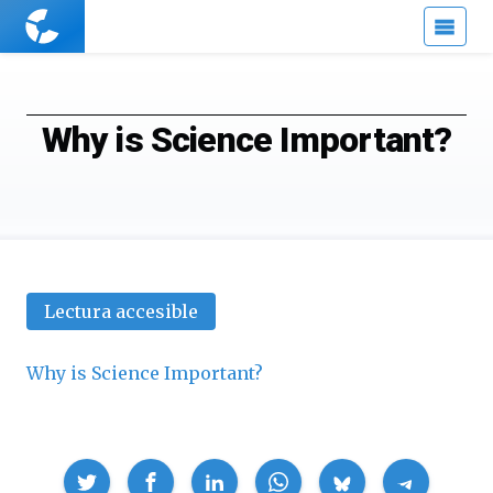
Cuaderno
de
Cultura
Científica
Why is Science Important?
Lectura accesible
Why is Science Important?
Compartir