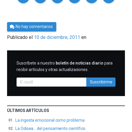
Por
No hay comentarios
Cultura
Publicado el
10 de diciembre, 2011
en
Cientifica
SUSCRIBIRME
Suscríbete a nuestro
boletín de noticias diario
para
recibir artículos y otras actualizaciones.
Suscribirme
ÚLTIMOS ARTÍCULOS
La ingesta emocional como problema
La Odisea… del pensamiento científico