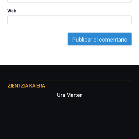
Web
Otros
proyectos
ZIENTZIA KAIERA
Ura Marten