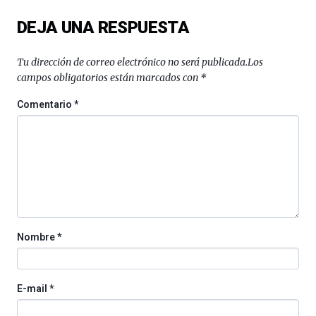
del
DEJA UNA RESPUESTA
16
de
septiembre
Tu dirección de correo electrónico no será publicada.
Los
al
campos obligatorios están marcados con
*
4
de
Comentario
*
octubre.
La
iniciativa,
organizada
por
la
Cátedra…
Nombre
*
E-mail
*