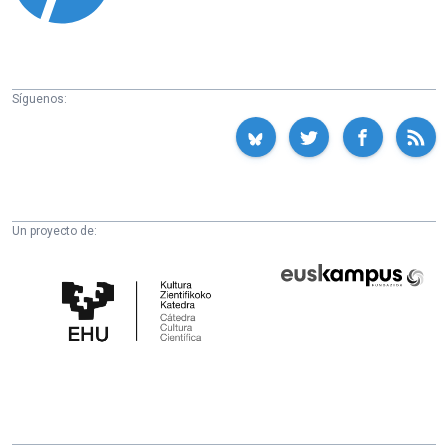
Síguenos:
Un proyecto de:
Cátedra
Euskampus
de
Fundazioa
Cultura
Científica
de
la
UPV/EHU