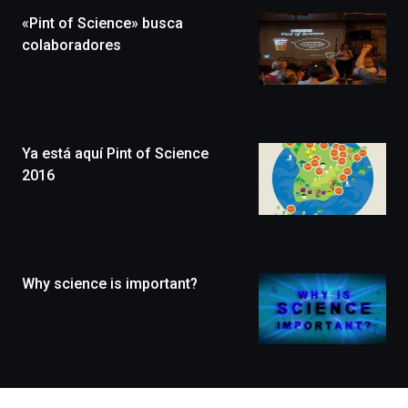
la
«Pint of Science» busca
novena
edición
colaboradores
de
Bilbo
Zientzia
Plaza
(BZP),
Ya está aquí Pint of Science
un
festival
2016
que
llenará
la
ciudad
de
monólogos,
Why science is important?
exposiciones,
conferencias,
docufórums
y
espectáculos
de
ciencia