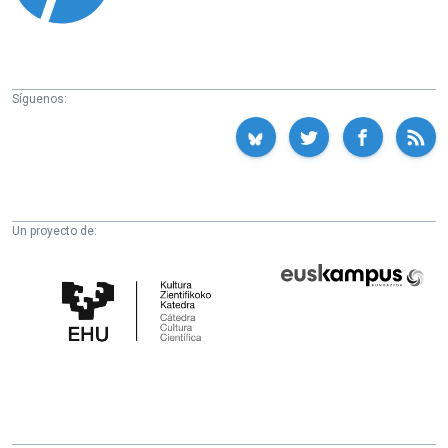
Síguenos:
Un proyecto de:
Cátedra
Euskampus
de
Fundazioa
Cultura
Científica
de
la
UPV/EHU