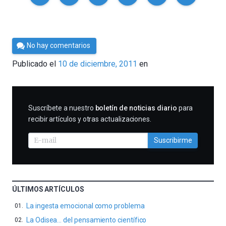
Por
No hay comentarios
Cultura
Publicado el
10 de diciembre, 2011
en
Cientifica
SUSCRIBIRME
Suscríbete a nuestro
boletín de noticias diario
para
recibir artículos y otras actualizaciones.
Suscribirme
ÚLTIMOS ARTÍCULOS
La ingesta emocional como problema
La Odisea… del pensamiento científico