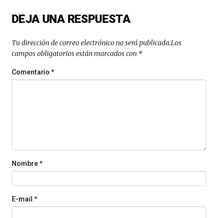
del
DEJA UNA RESPUESTA
16
de
septiembre
Tu dirección de correo electrónico no será publicada.
Los
al
campos obligatorios están marcados con
*
4
de
Comentario
*
octubre.
La
iniciativa,
organizada
por
la
Cátedra…
Nombre
*
E-mail
*