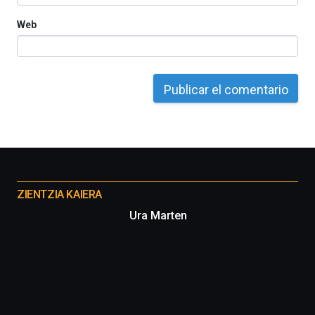
Web
Otros
proyectos
ZIENTZIA KAIERA
Ura Marten