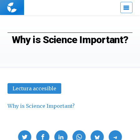
Cuaderno
de
Cultura
Científica
Why is Science Important?
Lectura accesible
Why is Science Important?
Compartir