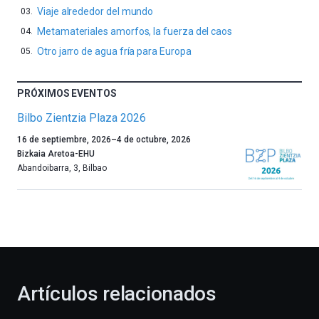
Viaje alrededor del mundo
Metamateriales amorfos, la fuerza del caos
Otro jarro de agua fría para Europa
PRÓXIMOS EVENTOS
Bilbo Zientzia Plaza 2026
Un
16 de septiembre, 2026
–
4 de octubre, 2026
año
Bizkaia Aretoa-EHU
más,
Abandoibarra, 3
,
Bilbao
Bilbao
dará
la
bienvenida
al
otoño
con
la
Artículos relacionados
celebración
de