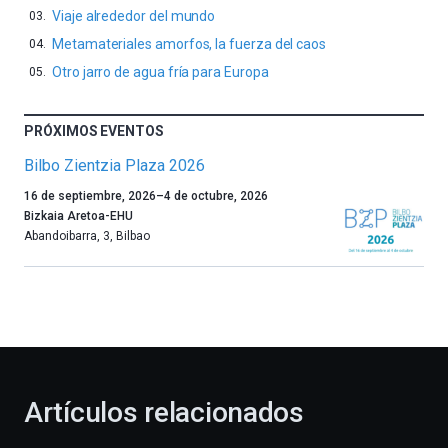
Viaje alrededor del mundo
Metamateriales amorfos, la fuerza del caos
Otro jarro de agua fría para Europa
PRÓXIMOS EVENTOS
Bilbo Zientzia Plaza 2026
Un
16 de septiembre, 2026
–
4 de octubre, 2026
año
Bizkaia Aretoa-EHU
más,
Abandoibarra, 3
,
Bilbao
Bilbao
dará
la
bienvenida
al
otoño
con
la
Artículos relacionados
celebración
de