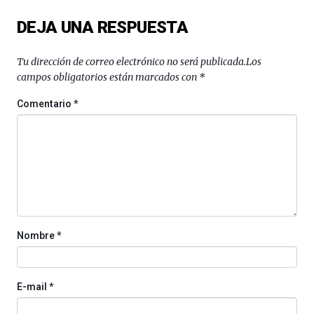
del
DEJA UNA RESPUESTA
16
de
septiembre
Tu dirección de correo electrónico no será publicada.
Los
al
campos obligatorios están marcados con
*
4
de
Comentario
*
octubre.
La
iniciativa,
organizada
por
la
Cátedra…
Nombre
*
E-mail
*