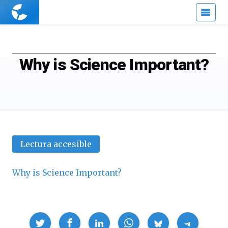
Cuaderno
de
Cultura
Científica
Why is Science Important?
Lectura accesible
Why is Science Important?
Compartir