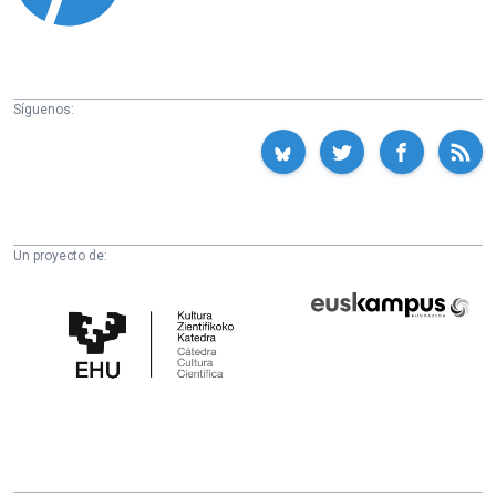
Síguenos:
Un proyecto de:
Cátedra
Euskampus
de
Fundazioa
Cultura
Científica
de
la
UPV/EHU