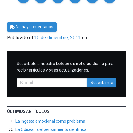
Por
No hay comentarios
Cultura
Publicado el
10 de diciembre, 2011
en
Cientifica
SUSCRIBIRME
Suscríbete a nuestro
boletín de noticias diario
para
recibir artículos y otras actualizaciones.
Suscribirme
ÚLTIMOS ARTÍCULOS
La ingesta emocional como problema
La Odisea… del pensamiento científico