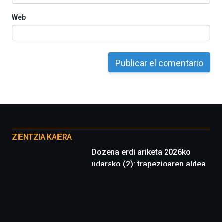
Web
Otros
proyectos
ZIENTZIA KAIERA
Dozena erdi ariketa 2026ko
udarako (2): trapezioaren aldea