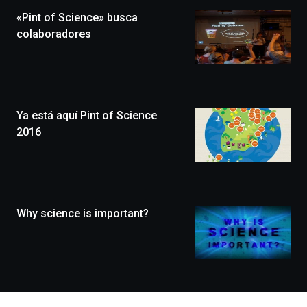
la
«Pint of Science» busca
novena
edición
colaboradores
de
Bilbo
Zientzia
Plaza
(BZP),
Ya está aquí Pint of Science
un
festival
2016
que
llenará
la
ciudad
de
monólogos,
Why science is important?
exposiciones,
conferencias,
docufórums
y
espectáculos
de
ciencia