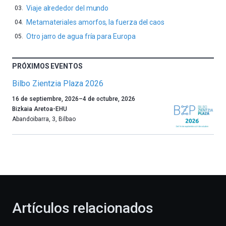
Viaje alrededor del mundo
Metamateriales amorfos, la fuerza del caos
Otro jarro de agua fría para Europa
PRÓXIMOS EVENTOS
Bilbo Zientzia Plaza 2026
Un
16 de septiembre, 2026
–
4 de octubre, 2026
año
Bizkaia Aretoa-EHU
más,
Abandoibarra, 3
,
Bilbao
Bilbao
dará
la
bienvenida
al
otoño
con
la
Artículos relacionados
celebración
de