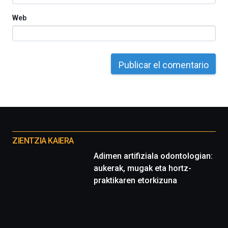
Web
Otros
proyectos
ZIENTZIA KAIERA
Adimen artifiziala odontologian:
aukerak, mugak eta hortz-
praktikaren etorkizuna