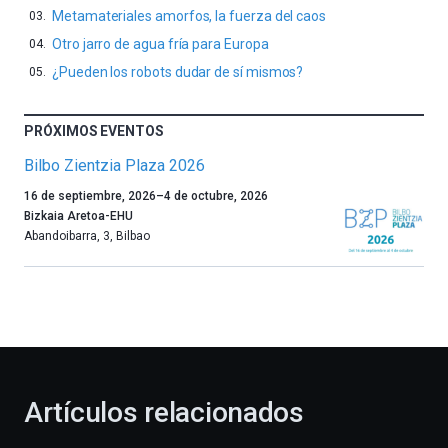
Metamateriales amorfos, la fuerza del caos
Otro jarro de agua fría para Europa
¿Pueden los robots dudar de sí mismos?
PRÓXIMOS EVENTOS
Bilbo Zientzia Plaza 2026
Un
16 de septiembre, 2026
–
4 de octubre, 2026
año
Bizkaia Aretoa-EHU
más,
Abandoibarra, 3
,
Bilbao
Bilbao
dará
la
bienvenida
al
otoño
con
la
Artículos relacionados
celebración
de