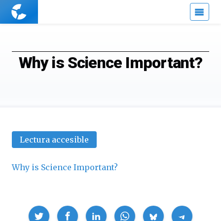
Cuaderno
de
Cultura
Científica
Why is Science Important?
Lectura accesible
Why is Science Important?
Compartir