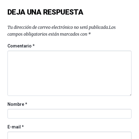
del
DEJA UNA RESPUESTA
16
de
septiembre
Tu dirección de correo electrónico no será publicada.
Los
al
campos obligatorios están marcados con
*
4
de
Comentario
*
octubre.
La
iniciativa,
organizada
por
la
Cátedra…
Nombre
*
E-mail
*