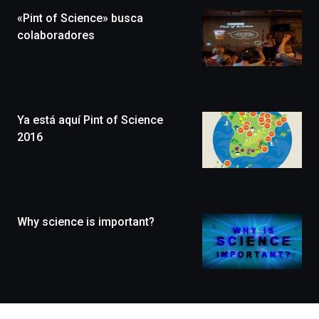
la
«Pint of Science» busca
novena
edición
colaboradores
de
Bilbo
Zientzia
Plaza
(BZP),
Ya está aquí Pint of Science
un
festival
2016
que
llenará
la
ciudad
de
monólogos,
Why science is important?
exposiciones,
conferencias,
docufórums
y
espectáculos
de
ciencia