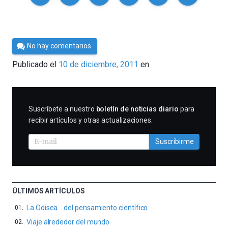
Por
No hay comentarios
Cultura
Publicado el
10 de diciembre, 2011
en
Cientifica
SUSCRIBIRME
Suscríbete a nuestro
boletín de noticias diario
para
recibir artículos y otras actualizaciones.
Suscribirme
ÚLTIMOS ARTÍCULOS
La Odisea… del pensamiento científico
Viaje alrededor del mundo