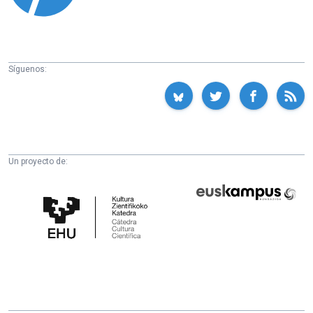
Síguenos:
Un proyecto de:
Cátedra
Euskampus
de
Fundazioa
Cultura
Científica
de
la
UPV/EHU