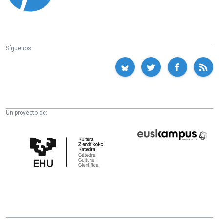
Síguenos:
Un proyecto de:
Cátedra
Euskampus
de
Fundazioa
Cultura
Científica
de
la
UPV/EHU