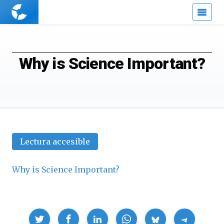
Cuaderno
de
Cultura
Científica
Why is Science Important?
Lectura accesible
Why is Science Important?
Compartir