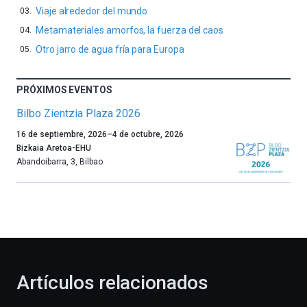
Viaje alrededor del mundo
Metamateriales amorfos, la fuerza del caos
Otro jarro de agua fría para Europa
PRÓXIMOS EVENTOS
Bilbo Zientzia Plaza 2026
Un
16 de septiembre, 2026
–
4 de octubre, 2026
año
Bizkaia Aretoa-EHU
más,
Abandoibarra, 3
,
Bilbao
Bilbao
dará
la
bienvenida
al
otoño
con
la
Artículos relacionados
celebración
de