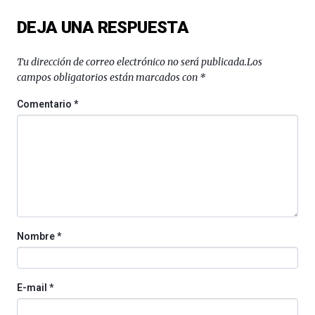
del
DEJA UNA RESPUESTA
16
de
septiembre
Tu dirección de correo electrónico no será publicada.
Los
al
campos obligatorios están marcados con
*
4
de
Comentario
*
octubre.
La
iniciativa,
organizada
por
la
Cátedra…
Nombre
*
E-mail
*