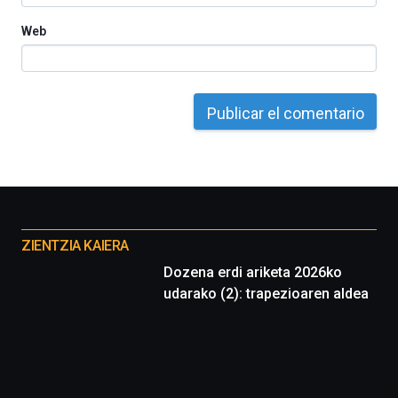
Web
Otros
proyectos
ZIENTZIA KAIERA
Dozena erdi ariketa 2026ko
udarako (2): trapezioaren aldea