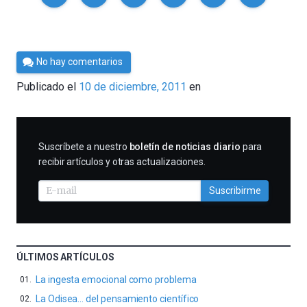
Por
No hay comentarios
Cultura
Publicado el
10 de diciembre, 2011
en
Cientifica
SUSCRIBIRME
Suscríbete a nuestro
boletín de noticias diario
para
recibir artículos y otras actualizaciones.
Suscribirme
ÚLTIMOS ARTÍCULOS
La ingesta emocional como problema
La Odisea… del pensamiento científico