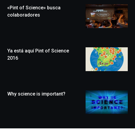
la
«Pint of Science» busca
novena
edición
colaboradores
de
Bilbo
Zientzia
Plaza
(BZP),
Ya está aquí Pint of Science
un
festival
2016
que
llenará
la
ciudad
de
monólogos,
Why science is important?
exposiciones,
conferencias,
docufórums
y
espectáculos
de
ciencia