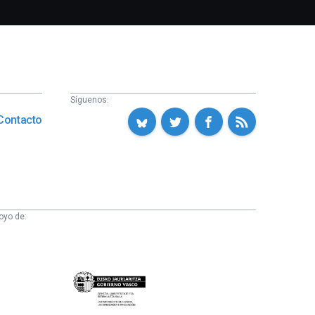
Síguenos:
Contacto
oyo de:
Eusko
Jaurlaritza
-