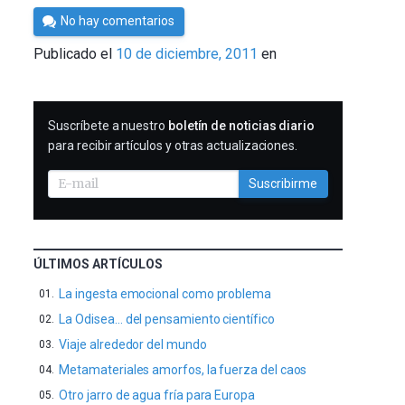
Por
No hay comentarios
Cultura
Publicado el
10 de diciembre, 2011
en
Cientifica
SUSCRIBIRME
Suscríbete a nuestro
boletín de noticias diario
para recibir artículos y otras actualizaciones.
Suscribirme
ÚLTIMOS ARTÍCULOS
La ingesta emocional como problema
La Odisea… del pensamiento científico
Viaje alrededor del mundo
Metamateriales amorfos, la fuerza del caos
Otro jarro de agua fría para Europa