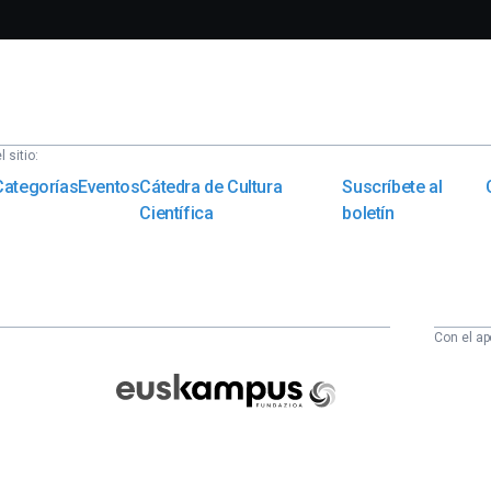
 sitio:
Categorías
Eventos
Cátedra de Cultura
Suscríbete al
Científica
boletín
Con el ap
Euskampus
Fundazioa