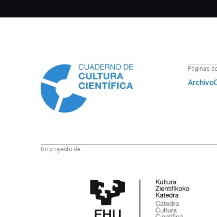
Información
Páginas del
Archivo
Un proyecto de:
Cátedra
de
Cultura
Científica
de