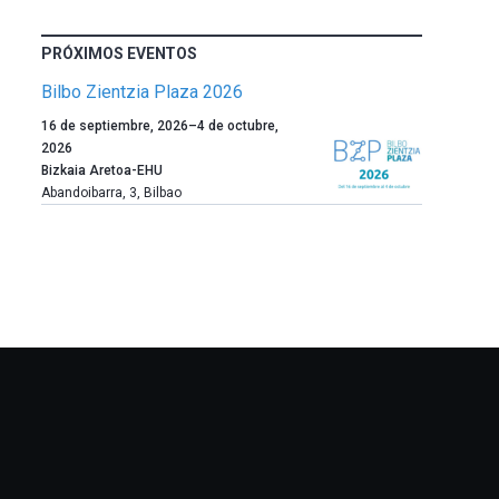
PRÓXIMOS EVENTOS
Bilbo Zientzia Plaza 2026
Un
16 de septiembre, 2026
–
4 de octubre,
año
2026
más,
Bizkaia Aretoa-EHU
Bilbao
Abandoibarra, 3
,
Bilbao
dará
la
bienvenida
al
otoño
con
la
celebración
de
la
novena
edición
de