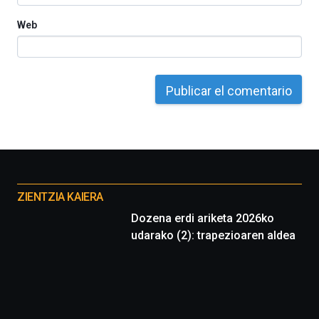
Web
Otros
proyectos
ZIENTZIA KAIERA
Dozena erdi ariketa 2026ko
udarako (2): trapezioaren aldea