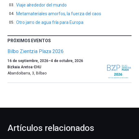
Viaje alrededor del mundo
Metamateriales amorfos, la fuerza del caos
Otro jarro de agua fría para Europa
PRÓXIMOS EVENTOS
Bilbo Zientzia Plaza 2026
Un
16 de septiembre, 2026
–
4 de octubre, 2026
año
Bizkaia Aretoa-EHU
más,
Abandoibarra, 3
,
Bilbao
Bilbao
dará
la
bienvenida
al
otoño
con
la
Artículos relacionados
celebración
de