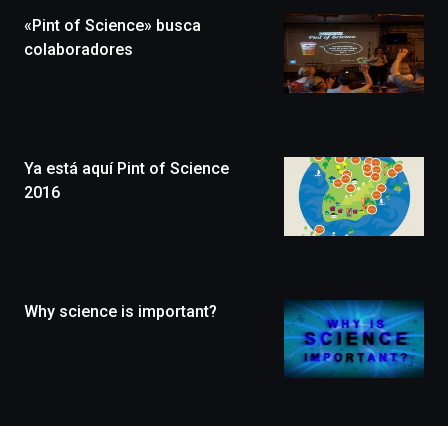
la
«Pint of Science» busca
novena
edición
colaboradores
de
Bilbo
Zientzia
Plaza
(BZP),
Ya está aquí Pint of Science
un
festival
2016
que
llenará
la
ciudad
de
monólogos,
Why science is important?
exposiciones,
conferencias,
docufórums
y
espectáculos
de
ciencia