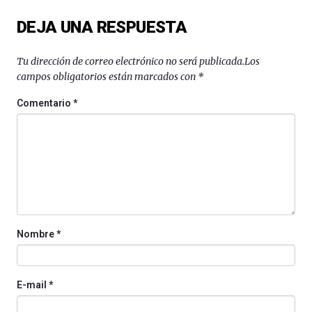
del
DEJA UNA RESPUESTA
16
de
septiembre
Tu dirección de correo electrónico no será publicada.
Los
al
campos obligatorios están marcados con
*
4
de
Comentario
*
octubre.
La
iniciativa,
organizada
por
la
Cátedra…
Nombre
*
E-mail
*