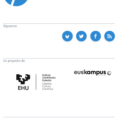
Síguenos:
Un proyecto de:
Cátedra
Euskampus
de
Fundazioa
Cultura
Científica
de
la
UPV/EHU