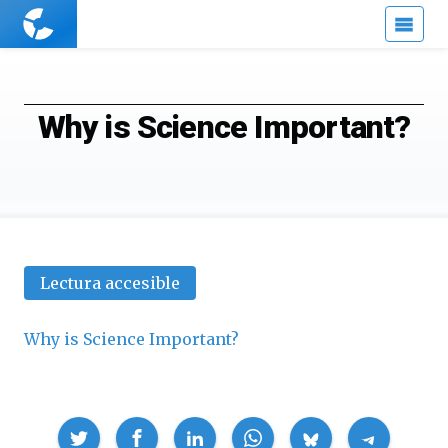
Cuaderno
de
Cultura
Científica
Why is Science Important?
Lectura accesible
Why is Science Important?
Compartir