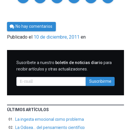
Por
No hay comentarios
Cultura
Publicado el
10 de diciembre, 2011
en
Cientifica
SUSCRIBIRME
Suscríbete a nuestro
boletín de noticias diario
para
recibir artículos y otras actualizaciones.
Suscribirme
ÚLTIMOS ARTÍCULOS
La ingesta emocional como problema
La Odisea… del pensamiento científico